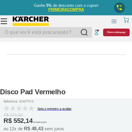
Ganhe
5%
de desconto com o cupom
PRIMEIRACOMPRA
O que você está procurando?
Oferta relâmpago
Disco Pad Vermelho
Referência:
:
63697910
Seja o primeiro a avaliar
R$
871
,
80
R$
552
,
14
à vista no pix
R$
48
,
43
ou
12
x de
sem juros