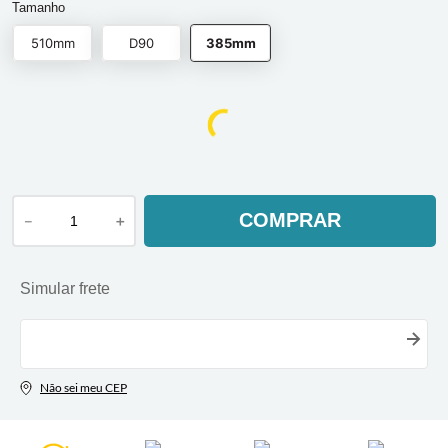
Tamanho
510mm
D90
385mm
COMPRAR
－
＋