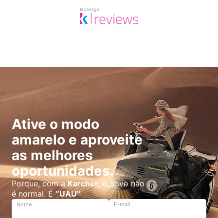
Ative o modo
amarelo e aproveite
as melhores
oportunidades.
Porque, com a
Karcher,
o novo não
é normal. É
‘’UAU’’
Nome
E-mail