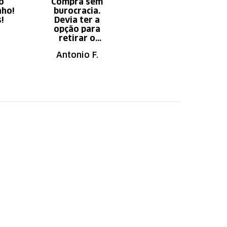
o
Compra sem
Diminui o tempo
nho!
burocracia.
gasto com
s!
Devia ter a
serviço x
opção para
aumento do
retirar o
tempo do
produto em uma
descanso.
Antonio F.
Irany B.
autorizada da
loja.