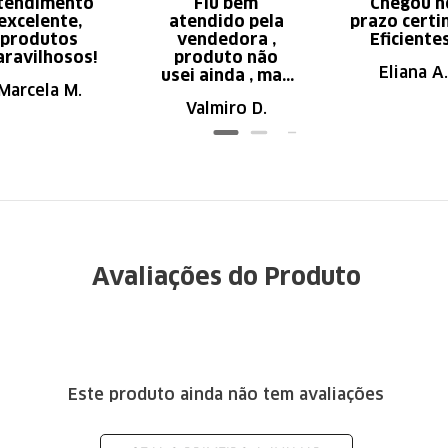
tendimento
Fiu bem
Chegou n
excelente,
atendido pela
prazo certi
produtos
vendedora ,
Eficiente
ravilhosos!
produto não
Eliana A.
usei ainda , mas
Marcela M.
parece de ser
Valmiro D.
ótima qualidade
Avaliações do Produto
Este produto ainda não tem avaliações