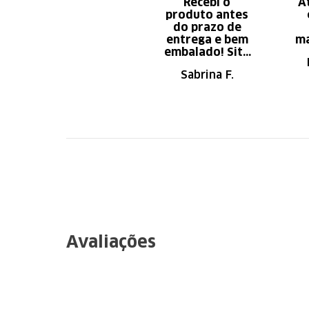
Recebi o
A
produto antes
do prazo de
entrega e bem
ma
embalado! Site
de fácil
Sabrina F.
navegação.
Recomendo
Avaliações