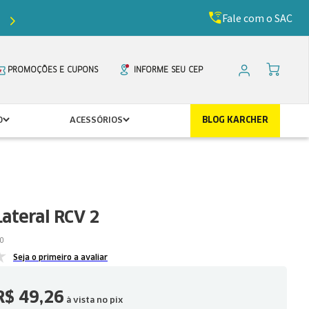
Fale com o SAC
Ganhe
5%
de desconto com o cupom
PRIMEIR
PROMOÇÕES E CUPONS
INFORME SEU CEP
O
ACESSÓRIOS
BLOG KARCHER
ateral RCV 2
0
Seja o primeiro a avaliar
R$
49
,
26
à vista no pix