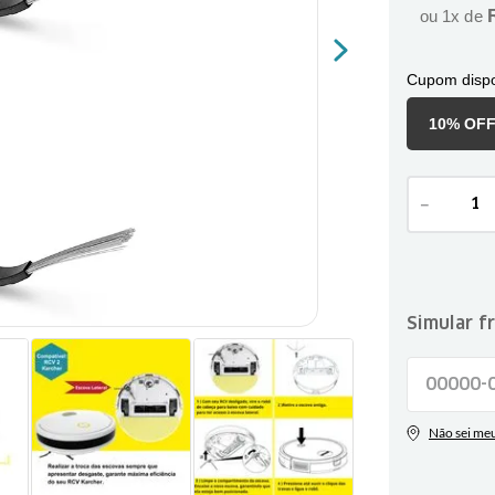
ou
1
x de
Cupom dispo
10% OF
－