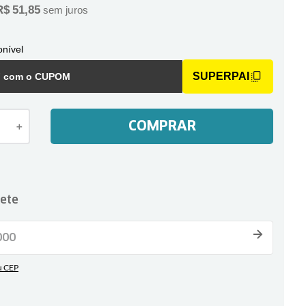
R$
51
,
85
sem juros
nível
SUPERPAI
F com o CUPOM
COMPRAR
＋