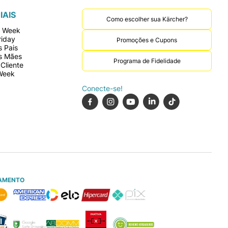
IAIS
Como escolher sua Kärcher?
r Week
riday
Promoções e Cupons
 Pais
s Mães
Programa de Fidelidade
Cliente
Week
Conecte-se!
AMENTO