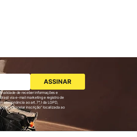
ASSINAR
finalidade de receber informações e
 consonância ao art. 7°, I da LGPD,