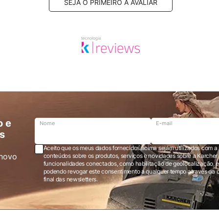
SEJA O PRIMEIRO A AVALIAR
o e
Nome
E-mail
s
Aceito que os meus dados fornecidos acima sejam utilizados com a 
novo
conteúdos sobre os produtos, serviços e novidades sobre a Karcher Brasil via e-mail marketing e registro de
funcionalidades conectados, como habilitação de geolocalização, em
podendo revogar este consentimento a qualquer tempo através da opção “cancelar inscrição” localizada ao
final das newsletters.