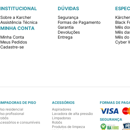
INSTITUCIONAL
DÚVIDAS
ESPEC
Sobre a Karcher
Segurança
Kärche
Assistência Técnica
Formas de Pagamento
Black F
Garantia
Mês dos
MINHA CONTA
Devoluções
Mês da
Minha Conta
Entrega
Mês do 
Meus Pedidos
Cyber 
Cadastre-se
LIMPADORAS DE PISO
ACESSÓRIOS
FORMAS DE PAG
Uso residencial
Aspiradores
so profissional
Lavadora de alta pressão
Robôs
Limpadoras
SEGURANÇA
Acessórios e consumíveis
Robôs
Produtos de limpeza