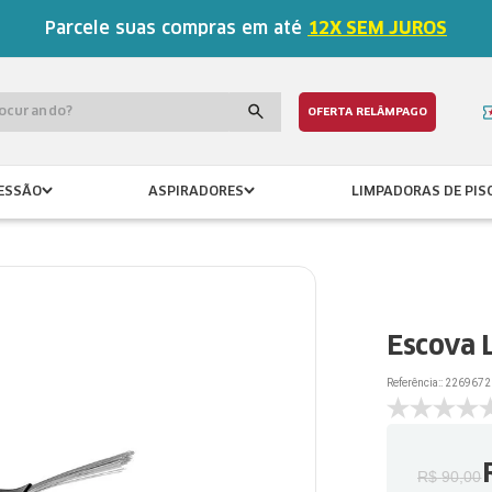
Parcele suas compras em até
12X SEM JUROS
procurando?
OFERTA RELÂMPAGO
ESSÃO
ASPIRADORES
LIMPADORAS DE PIS
Escova L
Referência:
:
2269672
R$
90
,
00