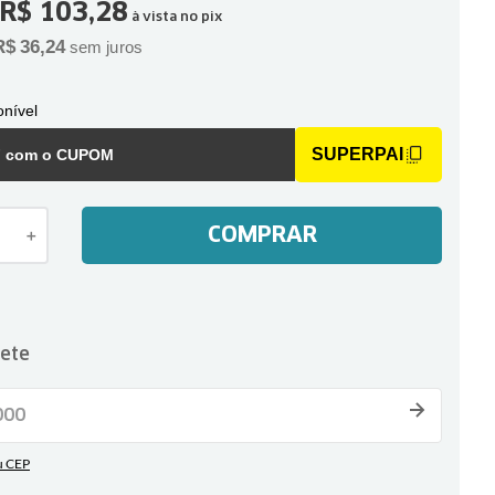
R$
103
,
28
à vista no pix
R$
36
,
24
sem juros
nível
SUPERPAI
F com o CUPOM
COMPRAR
＋