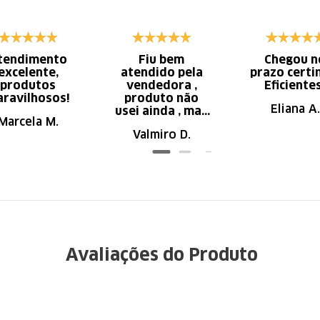
tendimento
Fiu bem
Chegou n
excelente,
atendido pela
prazo certi
produtos
vendedora ,
Eficiente
ravilhosos!
produto não
Eliana A.
usei ainda , mas
Marcela M.
parece de ser
Valmiro D.
ótima qualidade
Avaliações do Produto