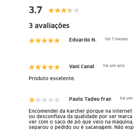
3.7
3 avaliações
há 7 meses
Eduardo N.
há um ano
Vani Canal
Produto excelente.
há um
Paulo Tadeu franke
Encomendei da karcher porque na internet 
ou desconfiava da qualidade por ser marca
ver com o saco de pó que veio na máquina,
separou o pedido ou é sacanagem. Não espe