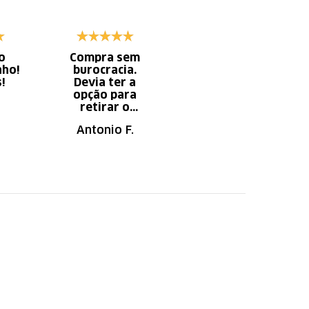
o
Compra sem
Diminui o tempo
nho!
burocracia.
gasto com
s!
Devia ter a
serviço x
opção para
aumento do
retirar o
tempo do
produto em uma
descanso.
Antonio F.
Irany B.
autorizada da
loja.