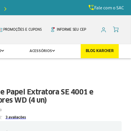
Fale com o SAC
Ganhe
5%
de desconto com o cupom
PRIMEIR
PROMOÇÕES E CUPONS
INFORME SEU CEP
O
ACESSÓRIOS
BLOG KARCHER
de Papel Extratora SE 4001 e
ores WD (4 un)
0
3 avaliações