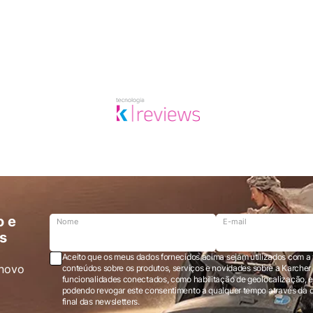
o e
Nome
E-mail
s
Aceito que os meus dados fornecidos acima sejam utilizados com a 
novo
conteúdos sobre os produtos, serviços e novidades sobre a Karcher Brasil via e-mail marketing e registro de
funcionalidades conectados, como habilitação de geolocalização, em
podendo revogar este consentimento a qualquer tempo através da opção “cancelar inscrição” localizada ao
final das newsletters.