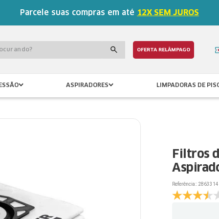
Parcele suas compras em até
12X SEM JUROS
procurando?
OFERTA RELÂMPAGO
ESSÃO
ASPIRADORES
LIMPADORAS DE PIS
Filtros 
Aspirad
Referência:
:
2863314