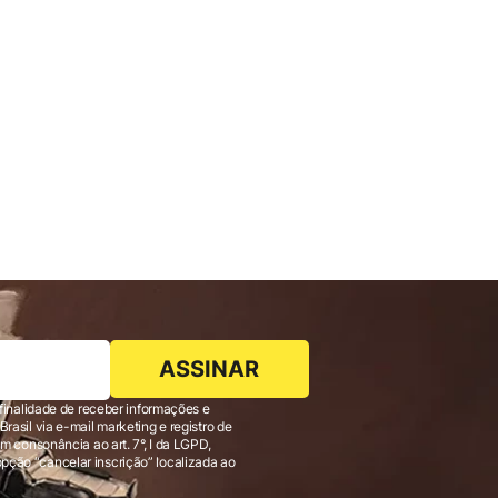
ASSINAR
finalidade de receber informações e
 consonância ao art. 7°, I da LGPD,