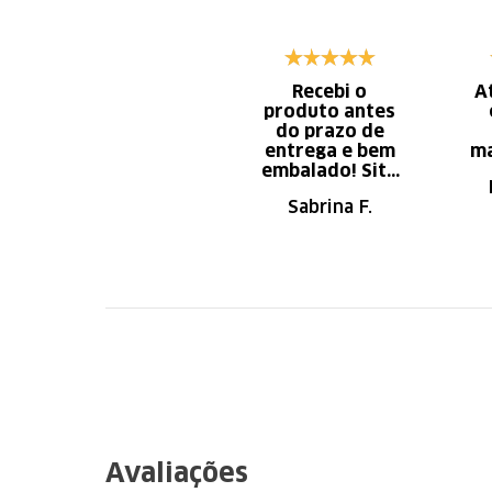
Recebi o
A
produto antes
do prazo de
entrega e bem
ma
embalado! Site
de fácil
Sabrina F.
navegação.
Recomendo
Avaliações