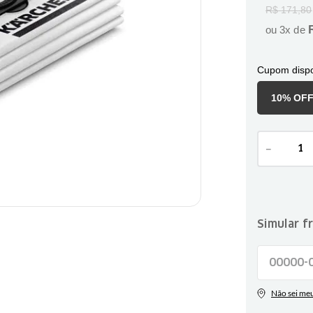
R$
171
,
80
ou
3
x de
Cupom dispo
10% OF
－