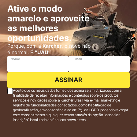
Ative o modo
amarelo e aproveite
as melhores
oportunidades.
Porque, com a
Karcher,
o novo não
é normal. É
‘’UAU’’
Nome
E-mail
ASSINAR
Aceito que os meus dados fornecidos acima sejam utilizados com a
finalidade de receber informações e conteúdos sobre os produtos,
serviços e novidades sobre a Karcher Brasil via e-mail marketing e
registro de funcionalidades conectados, como habilitação de
geolocalização, em consonância ao art. 7°, I da LGPD, podendo revogar
este consentimento a qualquer tempo através da opção “cancelar
inscrição” localizada ao final das newsletters.