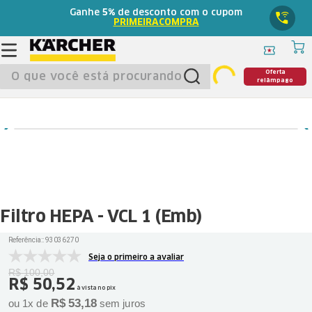
Ganhe
5%
de desconto com o cupom
PRIMEIRACOMPRA
O que você está procurando?
Oferta
relâmpago
Filtro HEPA - VCL 1 (Emb)
Referência:
:
93036270
Seja o primeiro a avaliar
R$
100
,
00
R$
50
,
52
à vista no pix
R$
53
,
18
ou
1
x de
sem juros