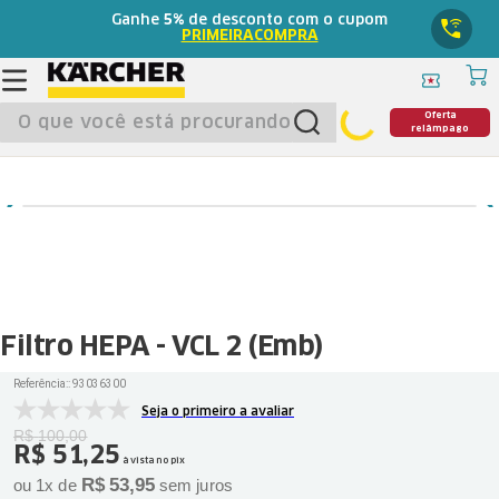
Ganhe
5%
de desconto com o cupom
PRIMEIRACOMPRA
O que você está procurando?
Oferta
relâmpago
Filtro HEPA - VCL 2 (Emb)
Referência:
:
93036300
Seja o primeiro a avaliar
R$
100
,
00
R$
51
,
25
à vista no pix
R$
53
,
95
ou
1
x de
sem juros