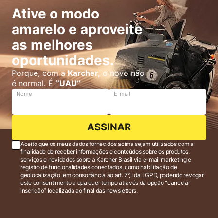
Ative o modo
amarelo e aproveite
as melhores
oportunidades.
Porque, com a
Karcher,
o novo não
é normal. É
‘’UAU’’
Nome
E-mail
ASSINAR
Aceito que os meus dados fornecidos acima sejam utilizados com a
finalidade de receber informações e conteúdos sobre os produtos,
serviços e novidades sobre a Karcher Brasil via e-mail marketing e
registro de funcionalidades conectados, como habilitação de
geolocalização, em consonância ao art. 7°, I da LGPD, podendo revogar
este consentimento a qualquer tempo através da opção “cancelar
inscrição” localizada ao final das newsletters.