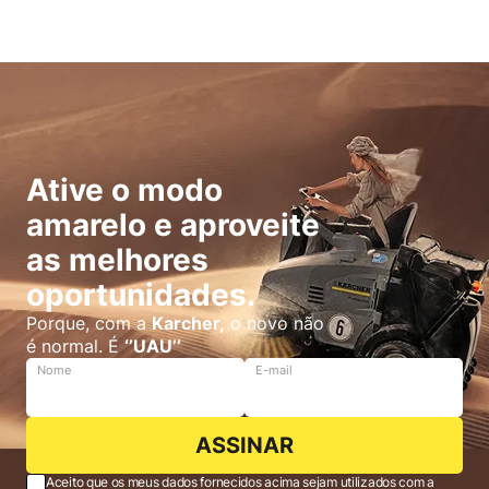
Ative o modo
amarelo e aproveite
as melhores
oportunidades.
Porque, com a
Karcher,
o novo não
é normal. É
‘’UAU’’
Nome
E-mail
ASSINAR
Aceito que os meus dados fornecidos acima sejam utilizados com a