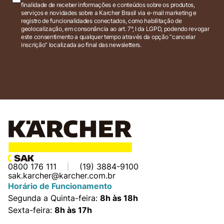
finalidade de receber informações e conteúdos sobre os produtos,
serviços e novidades sobre a Karcher Brasil via e-mail marketing e
registro de funcionalidades conectados, como habilitação de
geolocalização, em consonância ao art. 7°, I da LGPD, podendo revogar
este consentimento a qualquer tempo através da opção “cancelar
inscrição” localizada ao final das newsletters.
0800 176 111
(19) 3884-9100
sak.karcher@karcher.com.br
Horário de Funcionamento
Segunda a Quinta-feira:
8h às 18h
Sexta-feira:
8h às 17h