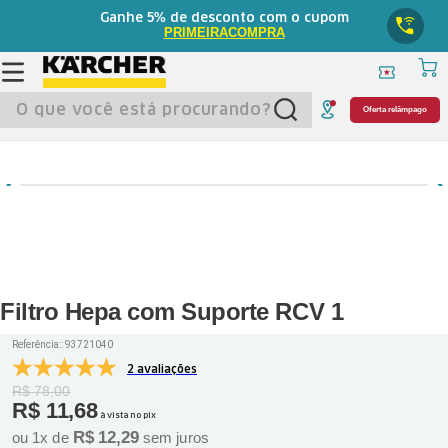
5%
Ganhe
de desconto com o cupom
PRIMEIRACOMPRA
O que você está procurando?
Oferta relâmpago
Filtro Hepa com Suporte RCV 1
Referência:
:
93721040
2 avaliações
R$
78
,
00
R$
11
,
68
à vista no pix
R$
12
,
29
ou
1
x de
sem juros