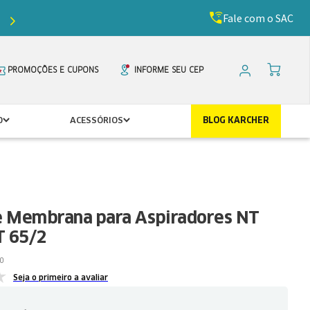
Fale com o SAC
Ganhe
5%
de desconto com o cupom
PRIMEIR
PROMOÇÕES E CUPONS
INFORME SEU CEP
O
ACESSÓRIOS
BLOG KARCHER
de Membrana para Aspiradores NT
T 65/2
0
Seja o primeiro a avaliar