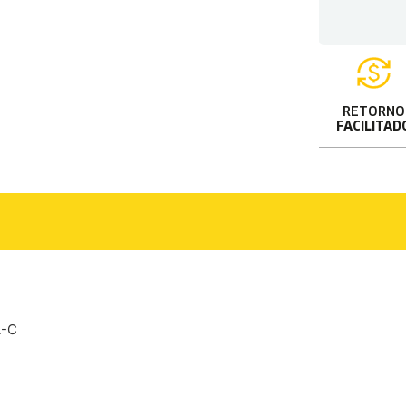
RETORNO
FACILITAD
A-C