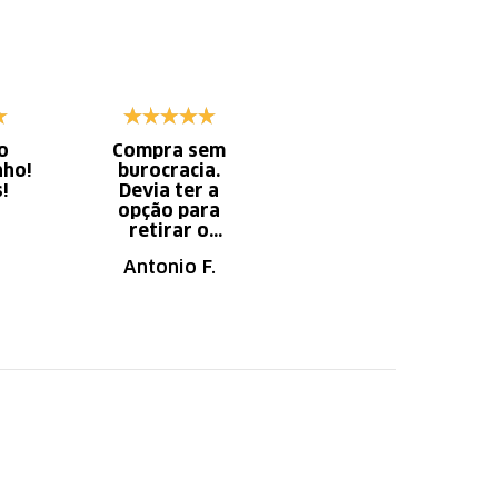
o
Compra sem
Diminui o tempo
nho!
burocracia.
gasto com
s!
Devia ter a
serviço x
opção para
aumento do
retirar o
tempo do
produto em uma
descanso.
Antonio F.
Irany B.
autorizada da
loja.