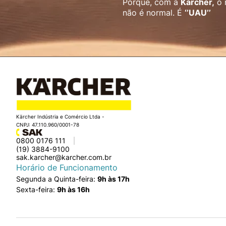
Porque, com a
Karcher,
o 
não é normal. É
‘’UAU’’
Kärcher Indústria e Comércio Ltda -
CNPJ: 47.110.960/0001-78
0800 0176 111
(19) 3884-9100
sak.karcher@karcher.com.br
Horário de Funcionamento
Segunda a Quinta-feira:
9h às 17h
Sexta-feira:
9h às 16h