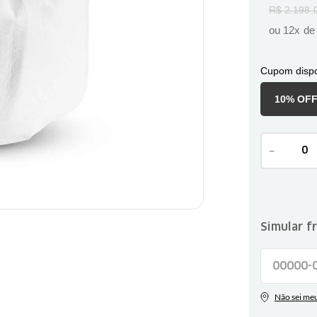
R$
2
.
198
,
ou
12
x d
Cupom dispo
10% OF
－