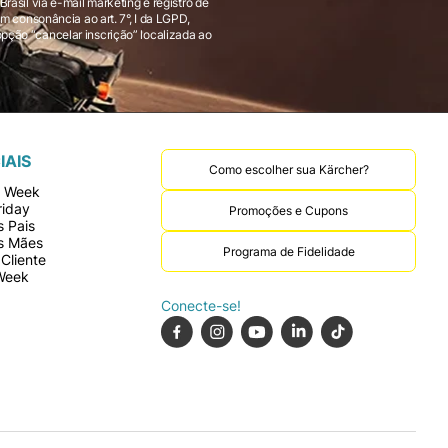
 consonância ao art. 7°, I da LGPD,
IAIS
Como escolher sua Kärcher?
r Week
riday
Promoções e Cupons
 Pais
s Mães
Programa de Fidelidade
Cliente
Week
Conecte-se!