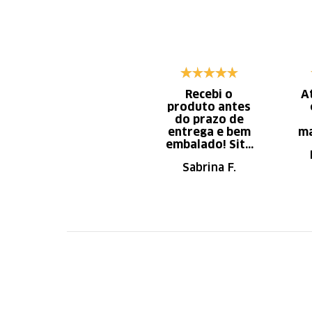
Recebi o
A
produto antes
do prazo de
entrega e bem
ma
embalado! Site
de fácil
Sabrina F.
navegação.
Recomendo