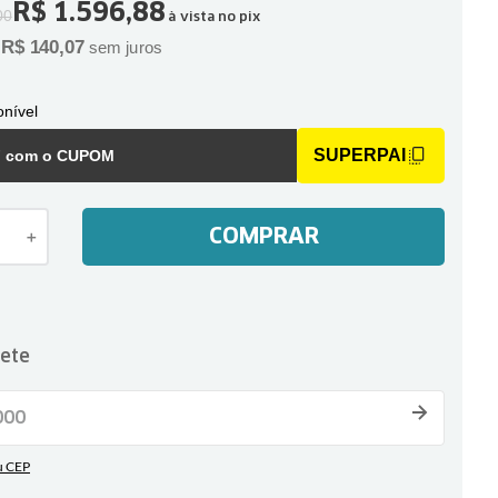
R$
1
.
596
,
88
00
à vista no pix
R$
140
,
07
e
sem juros
nível
SUPERPAI
F com o CUPOM
COMPRAR
＋