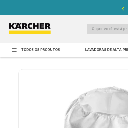
%
de desconto com o cupom
PRIMEIRACOMPRA
O que você está 
TODOS OS PRODUTOS
LAVADORAS DE ALTA PR