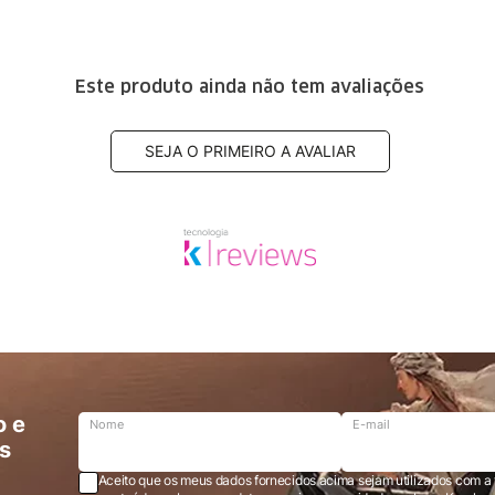
Este produto ainda não tem avaliações
SEJA O PRIMEIRO A AVALIAR
o e
Nome
E-mail
s
Aceito que os meus dados fornecidos acima sejam utilizados com a 