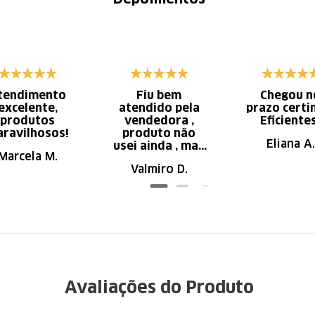
tendimento
Fiu bem
Chegou n
excelente,
atendido pela
prazo certi
produtos
vendedora ,
Eficiente
ravilhosos!
produto não
Eliana A.
usei ainda , mas
Marcela M.
parece de ser
Valmiro D.
ótima qualidade
Avaliações do Produto