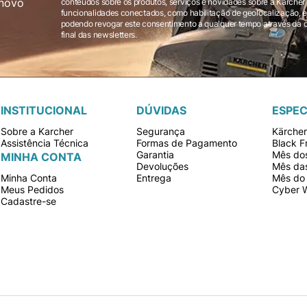
novo
conteúdos sobre os produtos, serviços e novidades sobre a Karcher Brasil via e-mail marketing e registro de
funcionalidades conectados, como habilitação de geolocalização, em
podendo revogar este consentimento a qualquer tempo através da opção “cancelar inscrição” localizada ao
final das newsletters.
INSTITUCIONAL
DÚVIDAS
ESPEC
Sobre a Karcher
Segurança
Kärche
Assistência Técnica
Formas de Pagamento
Black F
Garantia
Mês dos
MINHA CONTA
Devoluções
Mês da
Minha Conta
Entrega
Mês do 
Meus Pedidos
Cyber 
Cadastre-se