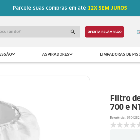
Parcele suas compras em até
12X SEM JUROS
procurando?
OFERTA RELÂMPAGO
ESSÃO
ASPIRADORES
LIMPADORAS DE PIS
Filtro 
700 e N
Referência:
:
6904282