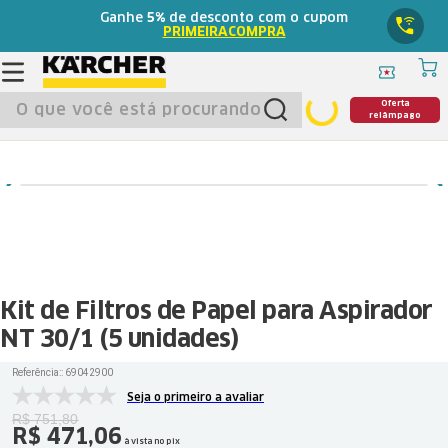
Ganhe
5%
de desconto com o cupom
PRIMEIRACOMPRA
O que você está procurando?
Oferta
relâmpago
Kit de Filtros de Papel para Aspirador
NT 30/1 (5 unidades)
Referência:
:
69042900
Seja o primeiro a avaliar
R$
751
,
80
R$
471
,
06
à vista no pix