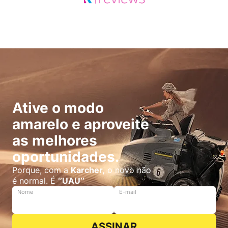
Ative o modo
amarelo e aproveite
as melhores
oportunidades.
Porque, com a
Karcher,
o novo não
é normal. É
‘’UAU’’
Nome
E-mail
ASSINAR