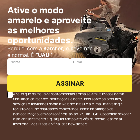
Ative o modo
amarelo e aproveite
as melhores
oportunidades.
Porque, com a
Karcher,
o novo não
é normal. É
‘’UAU’’
Nome
E-mail
ASSINAR
Aceito que os meus dados fornecidos acima sejam utilizados com a
finalidade de receber informações e conteúdos sobre os produtos,
serviços e novidades sobre a Karcher Brasil via e-mail marketing e
registro de funcionalidades conectados, como habilitação de
geolocalização, em consonância ao art. 7°, I da LGPD, podendo revogar
este consentimento a qualquer tempo através da opção “cancelar
inscrição” localizada ao final das newsletters.