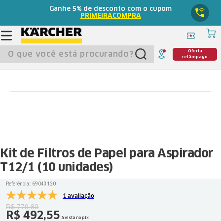
Ganhe
5%
de desconto com o cupom
PRIMEIRACOMPRA
O que você está procurando?
Oferta
relâmpago
Kit de Filtros de Papel para Aspirador
T12/1 (10 unidades)
Referência:
:
69043120
1 avaliação
R$
779
,
80
R$
492
,
55
à vista no pix