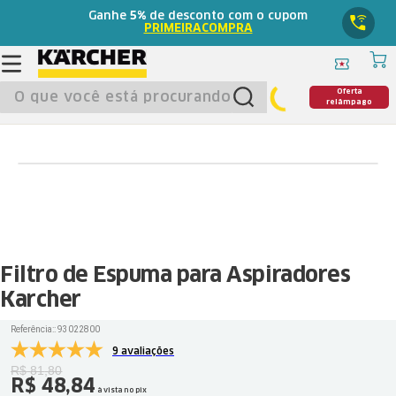
Ganhe
5%
de desconto com o cupom
PRIMEIRACOMPRA
O que você está procurando?
Oferta
relâmpago
Filtro de Espuma para Aspiradores
Karcher
Referência:
:
93022800
9 avaliações
R$
81
,
80
R$
48
,
84
à vista no pix