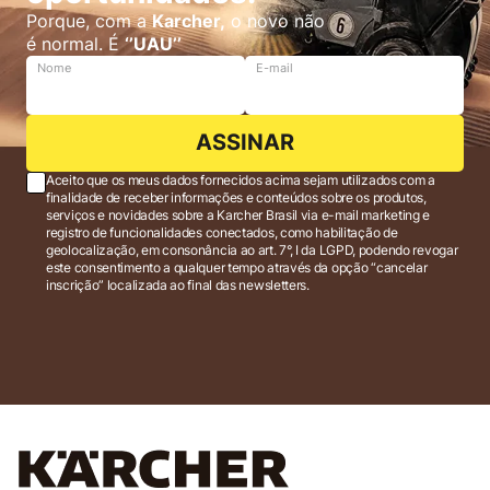
Porque, com a
Karcher,
o novo não
é normal. É
‘’UAU’’
Nome
E-mail
ASSINAR
Aceito que os meus dados fornecidos acima sejam utilizados com a
finalidade de receber informações e conteúdos sobre os produtos,
serviços e novidades sobre a Karcher Brasil via e-mail marketing e
registro de funcionalidades conectados, como habilitação de
geolocalização, em consonância ao art. 7°, I da LGPD, podendo revogar
este consentimento a qualquer tempo através da opção “cancelar
inscrição” localizada ao final das newsletters.