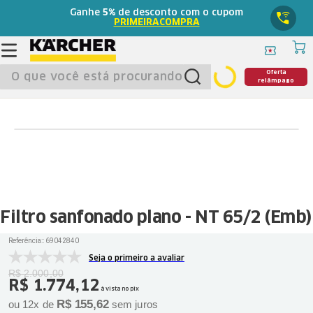
Ganhe
5%
de desconto com o cupom
PRIMEIRACOMPRA
O que você está procurando?
Oferta
relâmpago
Filtro sanfonado plano - NT 65/2 (Emb)
Referência:
:
69042840
Seja o primeiro a avaliar
R$
2
.
000
,
00
R$
1
.
774
,
12
à vista no pix
R$
155
,
62
ou
12
x de
sem juros