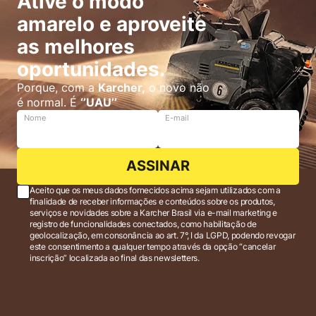
Ative o modo
amarelo e aproveite
as melhores
oportunidades.
Porque, com a
Karcher,
o novo não
é normal. É
‘’UAU’’
Nome
E-mail
ASSINAR
Aceito que os meus dados fornecidos acima sejam utilizados com a
finalidade de receber informações e conteúdos sobre os produtos,
serviços e novidades sobre a Karcher Brasil via e-mail marketing e
registro de funcionalidades conectados, como habilitação de
geolocalização, em consonância ao art. 7°, I da LGPD, podendo revogar
este consentimento a qualquer tempo através da opção “cancelar
inscrição” localizada ao final das newsletters.