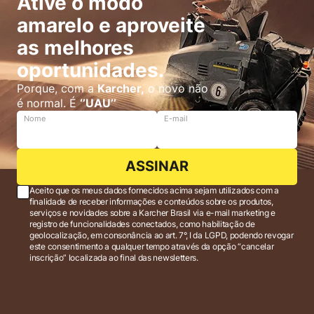
Ative o modo
amarelo e aproveite
as melhores
oportunidades.
Porque, com a
Karcher,
o novo não
é normal. É
‘’UAU’’
Nome
E-mail
ASSINAR
Aceito que os meus dados fornecidos acima sejam utilizados com a
finalidade de receber informações e conteúdos sobre os produtos,
serviços e novidades sobre a Karcher Brasil via e-mail marketing e
registro de funcionalidades conectados, como habilitação de
geolocalização, em consonância ao art. 7°, I da LGPD, podendo revogar
este consentimento a qualquer tempo através da opção “cancelar
inscrição” localizada ao final das newsletters.