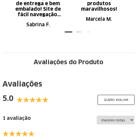
de entrega e bem
produtos
embalado! Site de
maravilhosos!
fácil navegação.
Marcela M.
Recomendo
Sabrina F.
Avaliações do Produto
Avaliações
5.0
QUERO AVALIAR
1 avaliação