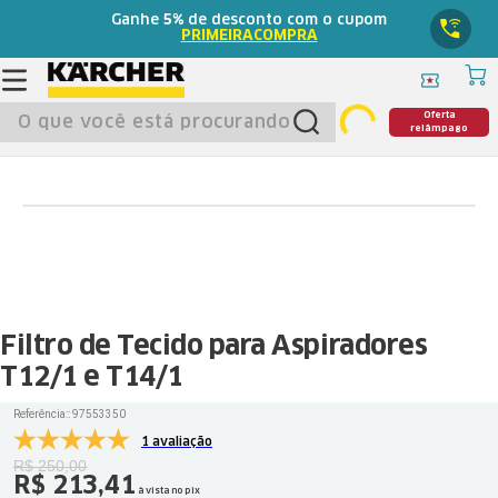
Ganhe
5%
de desconto com o cupom
PRIMEIRACOMPRA
O que você está procurando?
Oferta
relâmpago
Filtro de Tecido para Aspiradores
T12/1 e T14/1
Referência:
:
97553350
1 avaliação
R$
250
,
00
R$
213
,
41
à vista no pix