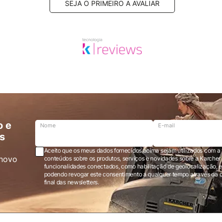
SEJA O PRIMEIRO A AVALIAR
o e
Nome
E-mail
s
Aceito que os meus dados fornecidos acima sejam utilizados com a 
novo
conteúdos sobre os produtos, serviços e novidades sobre a Karcher Brasil via e-mail marketing e registro de
funcionalidades conectados, como habilitação de geolocalização, em
podendo revogar este consentimento a qualquer tempo através da opção “cancelar inscrição” localizada ao
final das newsletters.