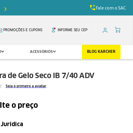
Fale com o SAC
Ganhe
5%
de desconto com o cupom
PRIMEIR
PROMOÇÕES E CUPONS
INFORME SEU CEP
O
ACESSÓRIOS
BLOG KARCHER
ra de Gelo Seco IB 7/40 ADV
Seja o primeiro a avaliar
lte o preço
Jurídica