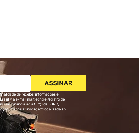
ASSINAR
finalidade de receber informações e
 consonância ao art. 7°, I da LGPD,