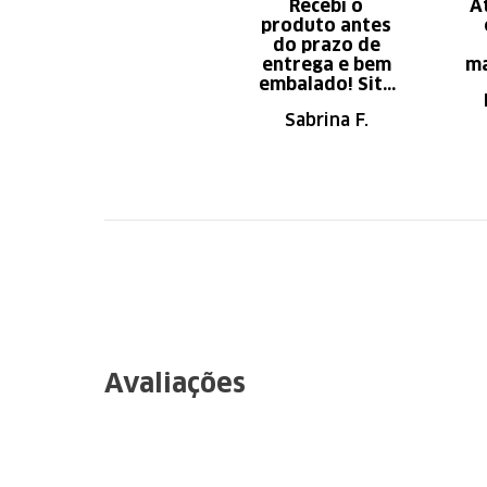
Recebi o
A
produto antes
do prazo de
entrega e bem
ma
embalado! Site
de fácil
Sabrina F.
navegação.
Recomendo
Avaliações