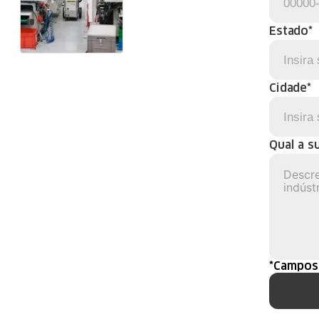
Estado*
Cidade*
Qual a s
*Campos