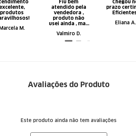
tendimento
Fiu bem
Chegou n
excelente,
atendido pela
prazo certi
produtos
vendedora ,
Eficiente
ravilhosos!
produto não
Eliana A.
usei ainda , mas
Marcela M.
parece de ser
Valmiro D.
ótima qualidade
Avaliações do Produto
Este produto ainda não tem avaliações