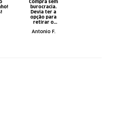
o
Compra sem
Diminui o tempo
nho!
burocracia.
gasto com
s!
Devia ter a
serviço x
opção para
aumento do
retirar o
tempo do
produto em uma
descanso.
Antonio F.
Irany B.
autorizada da
loja.