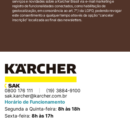
serviços e novidades sobre a Karcher Brasil via e-mail marketing e
registro de funcionalidades conectados, como habilitação de
geolocalização, em consonância ao art. 7°, I da LGPD, podendo revogar
este consentimento a qualquer tempo através da opção “cancelar
inscrição” localizada ao final das newsletters.
0800 176 111
(19) 3884-9100
sak.karcher@karcher.com.br
Horário de Funcionamento
Segunda a Quinta-feira:
8h às 18h
Sexta-feira:
8h às 17h