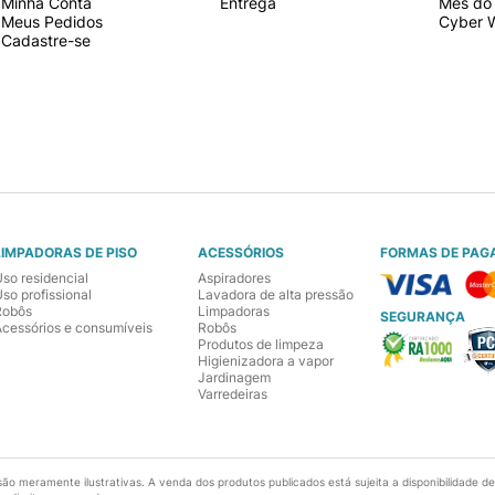
Minha Conta
Entrega
Mês do 
Meus Pedidos
Cyber 
Cadastre-se
LIMPADORAS DE PISO
ACESSÓRIOS
FORMAS DE PAG
Uso residencial
Aspiradores
so profissional
Lavadora de alta pressão
Robôs
Limpadoras
SEGURANÇA
Acessórios e consumíveis
Robôs
Produtos de limpeza
Higienizadora a vapor
Jardinagem
Varredeiras
são meramente ilustrativas. A venda dos produtos publicados está sujeita a disponibilidade d