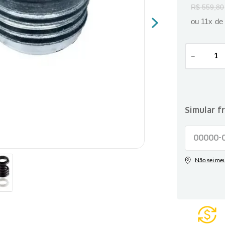
R$
559
,
80
ou
11
x de
－