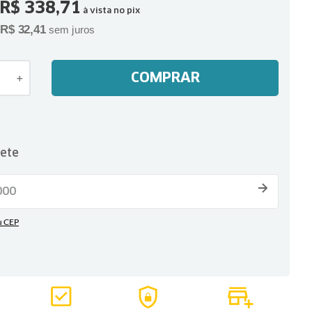
R$
338
,
71
à vista no pix
R$
32
,
41
sem juros
COMPRAR
＋