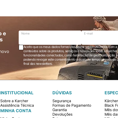
o e
Nome
E-mail
s
Aceito que os meus dados fornecidos acima sejam utilizados com a 
novo
conteúdos sobre os produtos, serviços e novidades sobre a Karcher Brasil via e-mail marketing e registro de
funcionalidades conectados, como habilitação de geolocalização, em
podendo revogar este consentimento a qualquer tempo através da opção “cancelar inscrição” localizada ao
final das newsletters.
INSTITUCIONAL
DÚVIDAS
ESPEC
Sobre a Karcher
Segurança
Kärche
Assistência Técnica
Formas de Pagamento
Black F
Garantia
Mês dos
MINHA CONTA
Devoluções
Mês da