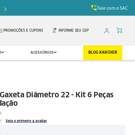
Fale com o SAC
Ganhe
5%
de desconto com o cupom
PRIMEIR
PROMOÇÕES E CUPONS
INFORME SEU CEP
O
ACESSÓRIOS
BLOG KARCHER
Gaxeta Diâmetro 22 - Kit 6 Peças
dação
0
Seja o primeiro a avaliar