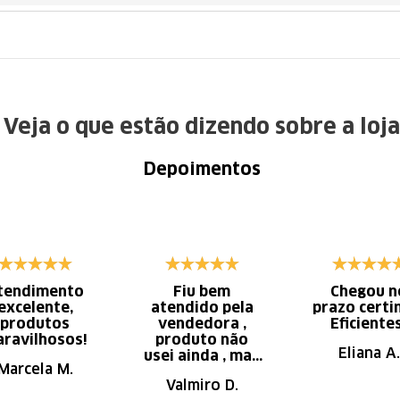
Veja o que estão dizendo sobre a loja
Depoimentos
tendimento
Fiu bem
Chegou n
excelente,
atendido pela
prazo certi
produtos
vendedora ,
Eficiente
ravilhosos!
produto não
Eliana A.
usei ainda , mas
Marcela M.
parece de ser
Valmiro D.
ótima qualidade