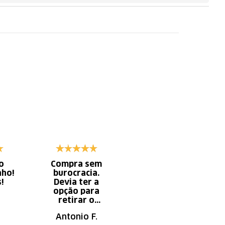
o
Compra sem
Diminui o tempo
nho!
burocracia.
gasto com
s!
Devia ter a
serviço x
opção para
aumento do
retirar o
tempo do
produto em uma
descanso.
Antonio F.
Irany B.
autorizada da