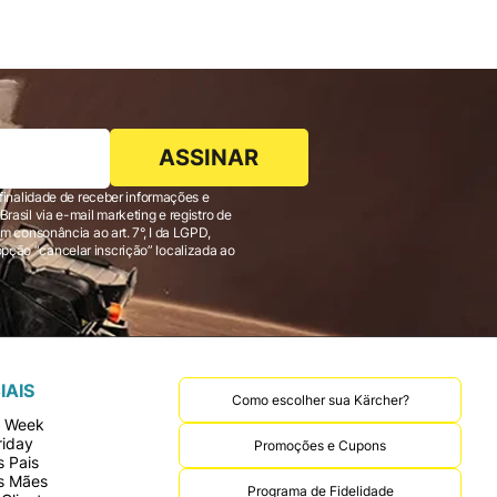
ASSINAR
finalidade de receber informações e
 consonância ao art. 7°, I da LGPD,
IAIS
Como escolher sua Kärcher?
r Week
riday
Promoções e Cupons
 Pais
s Mães
Programa de Fidelidade