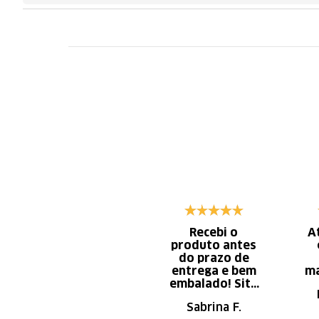
Recebi o
A
produto antes
do prazo de
entrega e bem
ma
embalado! Site
de fácil
Sabrina F.
navegação.