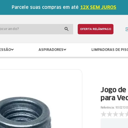
Parcele suas compras em até
12X SEM JUROS
procurando?
OFERTA RELÂMPAGO
ESSÃO
ASPIRADORES
LIMPADORAS DE PIS
Jogo de 
para Ve
Referência:
:
9302130