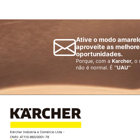
Ative o modo amarel
aproveite as melhore
oportunidades.
Porque, com a
Karcher,
o 
não é normal. É
‘’UAU’’
Kärcher Indústria e Comércio Ltda -
CNPJ: 47.110.960/0001-78