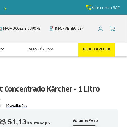
Fale com o SAC
Ganhe
5%
de desconto com o cupom
PRIMEIR
PROMOÇÕES E CUPONS
INFORME SEU CEP
O
ACESSÓRIOS
BLOG KARCHER
 Concentrado Kärcher - 1 Litro
0
10 avaliações
R$
51
,
13
Volume/Peso
à vista no pix