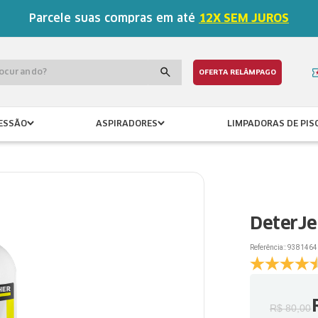
Parcele suas compras em até
12X SEM JUROS
procurando?
OFERTA RELÂMPAGO
ESSÃO
ASPIRADORES
LIMPADORAS DE PIS
DeterJet
Referência:
:
9381464
R$
80
,
00