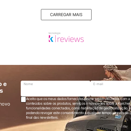
CARREGAR MAIS
o e
Nome
E-mail
s
Aceito que os meus dados fornecidos acima sejam utilizados com a 
novo
conteúdos sobre os produtos, serviços e novidades sobre a Karcher Brasil via e-mail marketing e registro de
funcionalidades conectados, como habilitação de geolocalização, em
podendo revogar este consentimento a qualquer tempo através da opção “cancelar inscrição” localizada ao
final das newsletters.