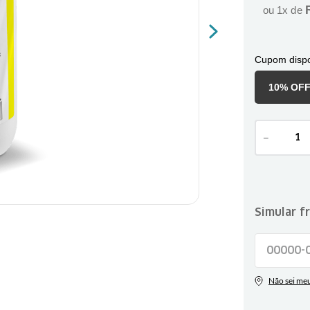
ou
1
x de
Cupom dispo
10% OF
－