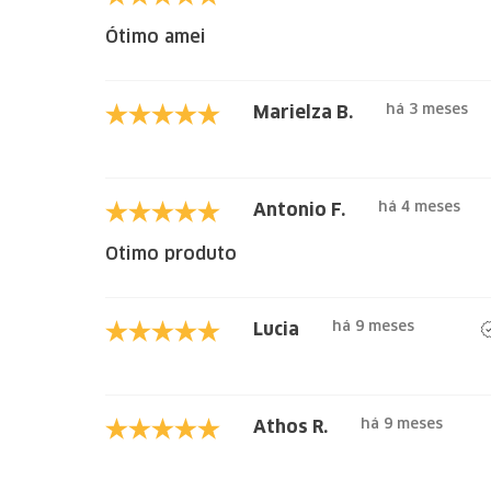
Ótimo amei
há 3 meses
Marielza B.
há 4 meses
Antonio F.
Otimo produto
há 9 meses
Lucia
há 9 meses
Athos R.