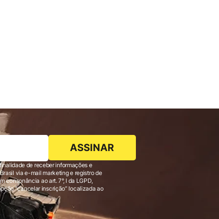
ASSINAR
finalidade de receber informações e
 consonância ao art. 7°, I da LGPD,