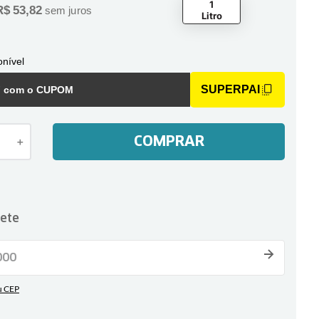
1
R$
53
,
82
sem juros
Litro
nível
SUPERPAI
F com o CUPOM
COMPRAR
＋