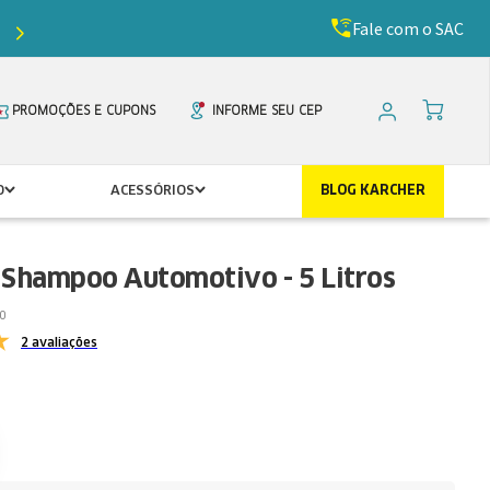
Fale com o SAC
Ganhe
5%
de desconto com o cupom
PRIMEIR
PROMOÇÕES E CUPONS
INFORME SEU CEP
O
ACESSÓRIOS
BLOG KARCHER
 Shampoo Automotivo - 5 Litros
0
2 avaliações