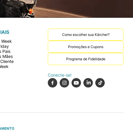
IAIS
Como escolher sua Kärcher?
r Week
riday
Promoções e Cupons
 Pais
s Mães
Programa de Fidelidade
Cliente
Week
Conecte-se!
AMENTO