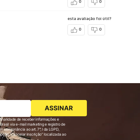
0
0
esta avaliação foi útil?
0
0
ASSINAR
finalidade de receber informações e
 consonância ao art. 7°, I da LGPD,