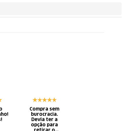
o
Compra sem
Diminui o tempo
nho!
burocracia.
gasto com
s!
Devia ter a
serviço x
opção para
aumento do
retirar o
tempo do