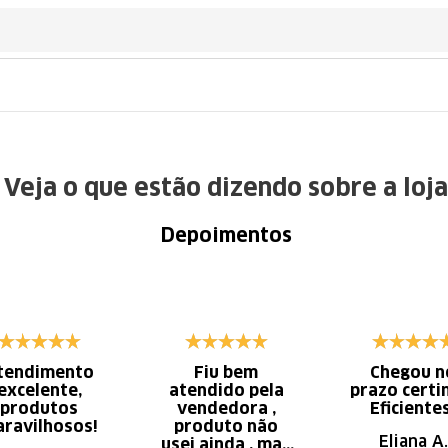
Veja o que estão dizendo sobre a loja
Depoimentos
tendimento
Fiu bem
Chegou n
excelente,
atendido pela
prazo certi
produtos
vendedora ,
Eficiente
ravilhosos!
produto não
Eliana A.
usei ainda , mas