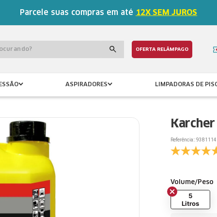
Parcele suas compras em até
12X SEM JUROS
procurando?
OFERTA RELÂMPAGO
ESSÃO
ASPIRADORES
LIMPADORAS DE PIS
Karcher
Referência:
:
9381114
Volume/Peso
5
Litros