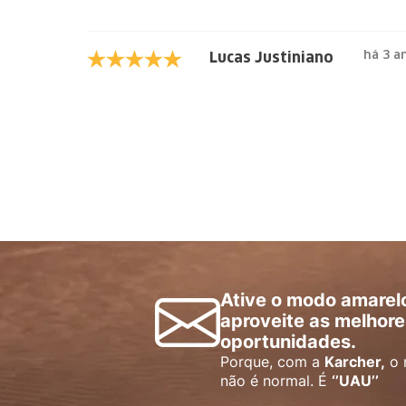
há 3 a
Lucas Justiniano Alves
Ative o modo amarel
aproveite as melhore
oportunidades.
Porque, com a
Karcher,
o 
não é normal. É
‘’UAU’’