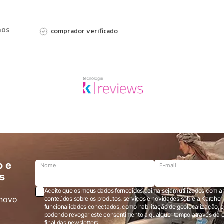
nos
comprador verificado
o e
Nome
E-mail
s
Aceito que os meus dados fornecidos acima sejam utilizados com a 
novo
conteúdos sobre os produtos, serviços e novidades sobre a Karcher Brasil via e-mail marketing e registro de
funcionalidades conectados, como habilitação de geolocalização, em
podendo revogar este consentimento a qualquer tempo através da opção “cancelar inscrição” localizada ao
final das newsletters.