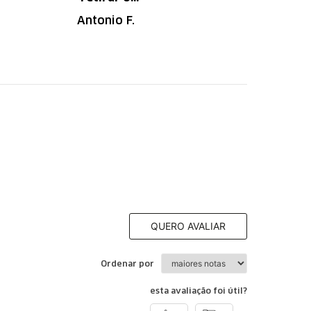
produto em uma
descanso.
Antonio F.
Irany B.
autorizada da
loja.
QUERO AVALIAR
Ordenar por
esta avaliação foi útil?