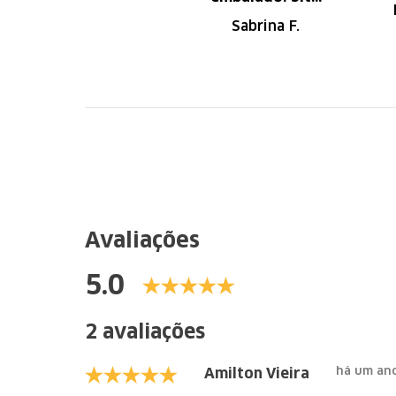
de fácil
Sabrina F.
navegação.
Recomendo
Avaliações
5.0
2 avaliações
há um an
Amilton Vieira