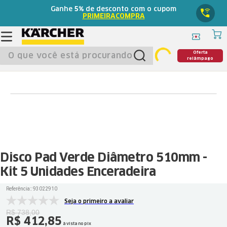
Ganhe
5%
de desconto com o cupom
PRIMEIRACOMPRA
O que você está procurando?
Oferta
relâmpago
Disco Pad Verde Diâmetro 510mm -
Kit 5 Unidades Enceradeira
Referência:
:
93022910
Seja o primeiro a avaliar
R$
738
,
00
R$
412
,
85
à vista no pix