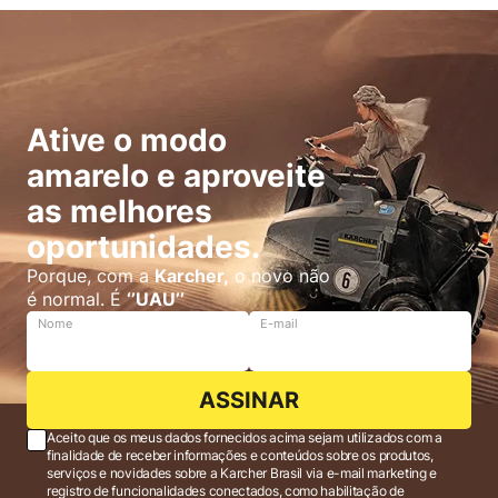
Ative o modo
amarelo e aproveite
as melhores
oportunidades.
Porque, com a
Karcher,
o novo não
é normal. É
‘’UAU’’
Nome
E-mail
ASSINAR
Aceito que os meus dados fornecidos acima sejam utilizados com a
finalidade de receber informações e conteúdos sobre os produtos,
serviços e novidades sobre a Karcher Brasil via e-mail marketing e
registro de funcionalidades conectados, como habilitação de