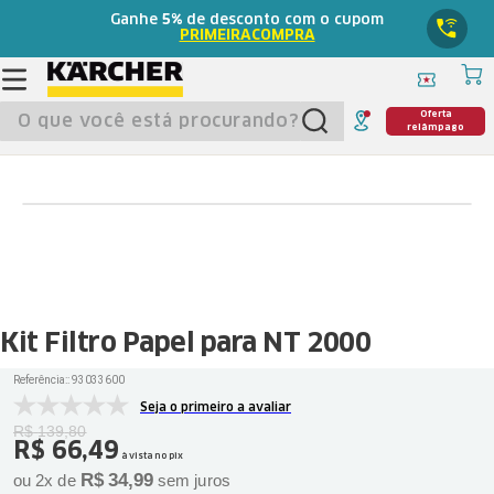
Ganhe
5%
de desconto com o cupom
PRIMEIRACOMPRA
O que você está procurando?
Oferta
relâmpago
Kit Filtro Papel para NT 2000
Referência:
:
93033600
Seja o primeiro a avaliar
R$
139
,
80
R$
66
,
49
à vista no pix
R$
34
,
99
ou
2
x de
sem juros