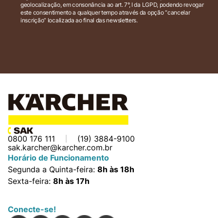
geolocalização, em consonância ao art. 7°, I da LGPD, podendo revogar
este consentimento a qualquer tempo através da opção “cancelar
inscrição” localizada ao final das newsletters.
0800 176 111
(19) 3884-9100
sak.karcher@karcher.com.br
Horário de Funcionamento
Segunda a Quinta-feira:
8h às 18h
Sexta-feira:
8h às 17h
Conecte-se!