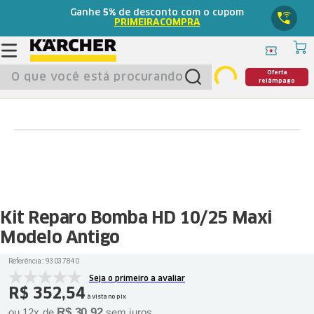
Ganhe
5%
de desconto com o cupom
PRIMEIRACOMPRA
O que você está procurando?
Oferta
relâmpago
Kit Reparo Bomba HD 10/25 Maxi
Modelo Antigo
Referência:
:
93037840
Seja o primeiro a avaliar
R$
352
,
54
à vista no pix
R$
30
,
92
ou
12
x de
sem juros