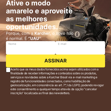
Ative o modo
amarelo e aproveite
as melhores
oportunidades.
Porque, com a
Karcher,
o novo não
é normal. É
‘’UAU’’
Nome
E-mail
ASSINAR
Aceito que os meus dados fornecidos acima sejam utilizados com a
finalidade de receber informações e conteúdos sobre os produtos,
serviços e novidades sobre a Karcher Brasil via e-mail marketing e
registro de funcionalidades conectados, como habilitação de
geolocalização, em consonância ao art. 7°, I da LGPD, podendo revogar
este consentimento a qualquer tempo através da opção “cancelar
inscrição” localizada ao final das newsletters.