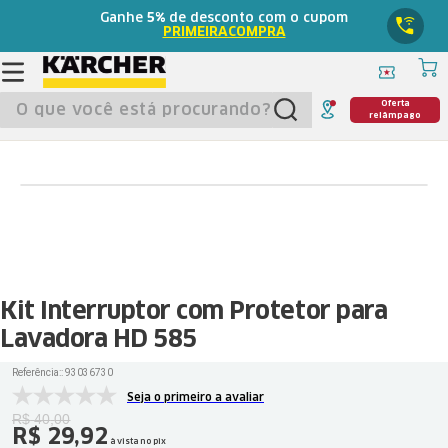
Ganhe
5%
de desconto com o cupom
PRIMEIRACOMPRA
O que você está procurando?
Oferta
relâmpago
Kit Interruptor com Protetor para
Lavadora HD 585
Referência:
:
93036730
Seja o primeiro a avaliar
R$
40
,
00
R$
29
,
92
à vista no pix