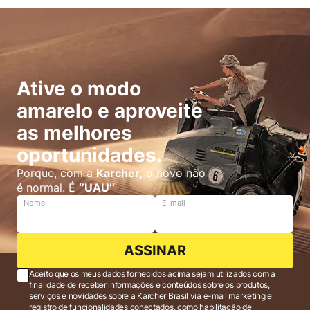
Ative o modo
amarelo e aproveite
as melhores
oportunidades.
Porque, com a
Karcher,
o novo não
é normal. É
‘’UAU’’
Nome
E-mail
ASSINAR
Aceito que os meus dados fornecidos acima sejam utilizados com a
finalidade de receber informações e conteúdos sobre os produtos,
serviços e novidades sobre a Karcher Brasil via e-mail marketing e
registro de funcionalidades conectados, como habilitação de