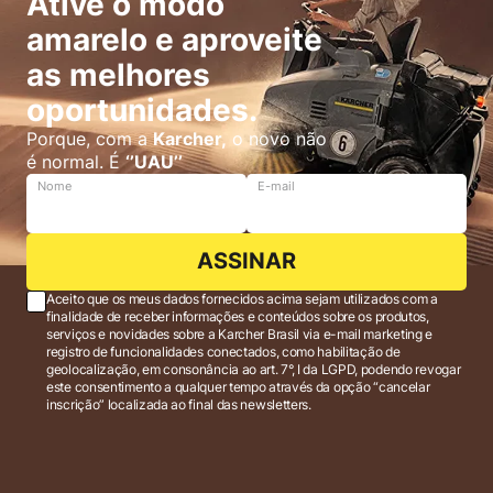
Ative o modo
amarelo e aproveite
as melhores
oportunidades.
Porque, com a
Karcher,
o novo não
é normal. É
‘’UAU’’
Nome
E-mail
ASSINAR
Aceito que os meus dados fornecidos acima sejam utilizados com a
finalidade de receber informações e conteúdos sobre os produtos,
serviços e novidades sobre a Karcher Brasil via e-mail marketing e
registro de funcionalidades conectados, como habilitação de
geolocalização, em consonância ao art. 7°, I da LGPD, podendo revogar
este consentimento a qualquer tempo através da opção “cancelar
inscrição” localizada ao final das newsletters.