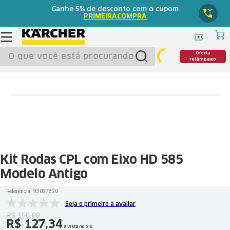
Ganhe
5%
de desconto com o cupom
PRIMEIRACOMPRA
O que você está procurando?
Oferta
relâmpago
Kit Rodas CPL com Eixo HD 585
Modelo Antigo
Referência:
:
93037820
Seja o primeiro a avaliar
R$
150
,
00
R$
127
,
34
à vista no pix