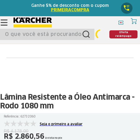
Ganhe
5%
de desconto com o cupom
PRIMEIRACOMPRA
O que você está procurando?
Oferta
relâmpago
Lâmina Resistente a Óleo Antimarca -
Rodo 1080 mm
Referência:
:
62732060
Seja o primeiro a avaliar
R$
4
.
178
,
00
R$
2
.
860
,
56
à vista no pix