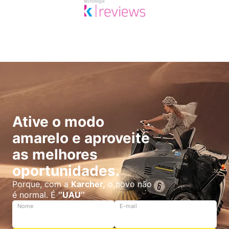
Ative o modo
amarelo e aproveite
as melhores
oportunidades.
Porque, com a
Karcher,
o novo não
é normal. É
‘’UAU’’
Nome
E-mail