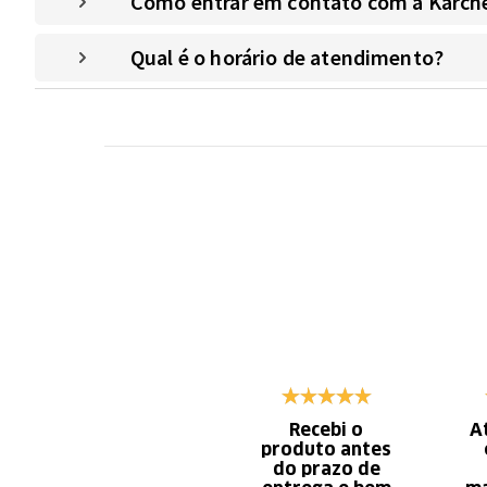
Como entrar em contato com a Kärche
Qual é o horário de atendimento?
Recebi o
A
produto antes
do prazo de