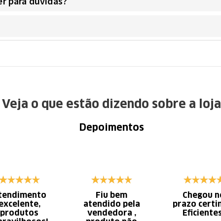
r para dúvidas?
Veja o que estão dizendo sobre a loja
Depoimentos
tendimento
Fiu bem
Chegou n
excelente,
atendido pela
prazo certi
produtos
vendedora ,
Eficiente