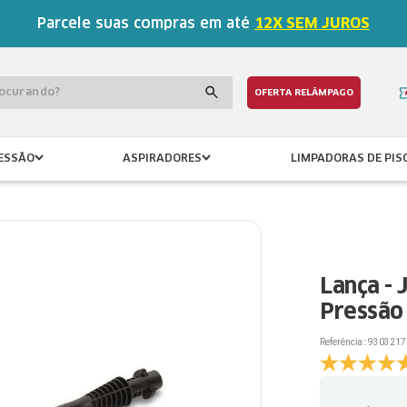
Parcele suas compras em até
12X SEM JUROS
procurando?
OFERTA RELÂMPAGO
ESSÃO
ASPIRADORES
LIMPADORAS DE PIS
Lança - 
Pressão
Referência:
:
9303217