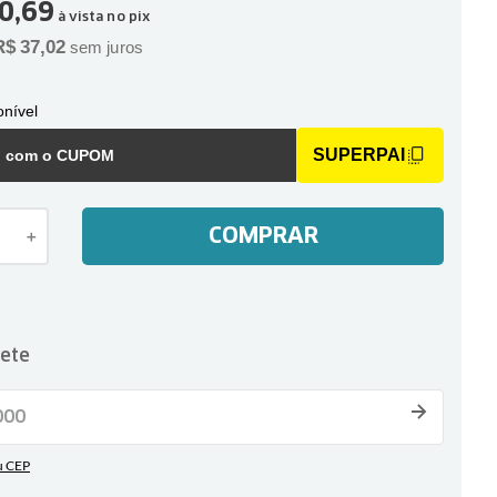
0
,
69
à vista no pix
R$
37
,
02
sem juros
nível
SUPERPAI
F com o CUPOM
COMPRAR
＋