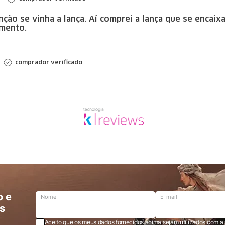
nção se vinha a lança. Aí comprei a lança que se encaix
mento.
comprador verificado
o e
Nome
E-mail
s
Aceito que os meus dados fornecidos acima sejam utilizados com a 