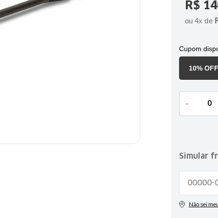
R$
14
ou
4
x de
Cupom dispo
10% OF
－