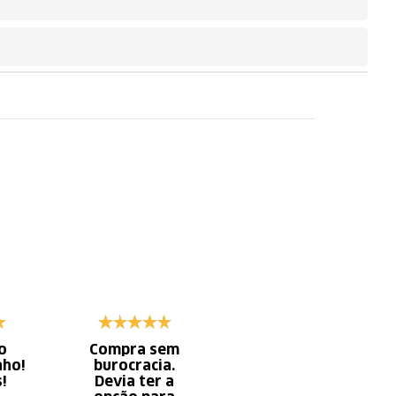
o
Compra sem
Diminui o tempo
nho!
burocracia.
gasto com
s!
Devia ter a
serviço x