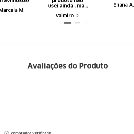
ravilhosos!
produto não
Eliana A.
usei ainda , mas
Marcela M.
parece de ser
Valmiro D.
ótima qualidade
Avaliações do Produto
comprador verificado