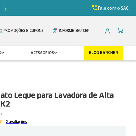
Fale com o SAC
Ganhe
5%
de desconto com o cupom
PRIMEIR
PROMOÇÕES E CUPONS
INFORME SEU CEP
O
ACESSÓRIOS
BLOG KARCHER
Jato Leque para Lavadora de Alta
 K2
0
2 avaliações