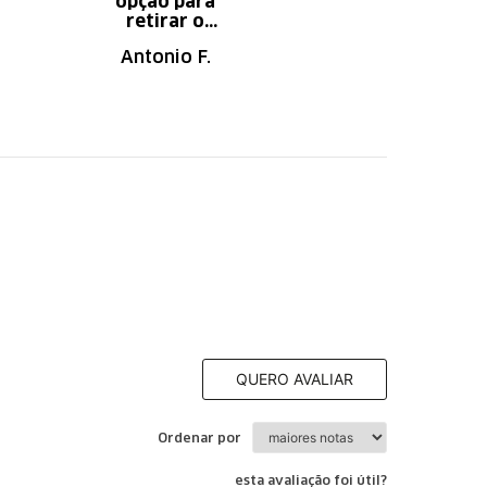
opção para
aumento do
retirar o
tempo do
produto em uma
descanso.
Antonio F.
Irany B.
autorizada da
loja.
QUERO AVALIAR
Ordenar por
esta avaliação foi útil?