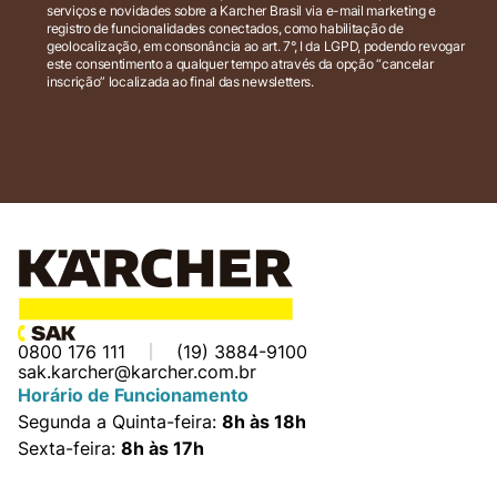
serviços e novidades sobre a Karcher Brasil via e-mail marketing e
registro de funcionalidades conectados, como habilitação de
geolocalização, em consonância ao art. 7°, I da LGPD, podendo revogar
este consentimento a qualquer tempo através da opção “cancelar
inscrição” localizada ao final das newsletters.
0800 176 111
(19) 3884-9100
sak.karcher@karcher.com.br
Horário de Funcionamento
Segunda a Quinta-feira:
8h às 18h
Sexta-feira:
8h às 17h