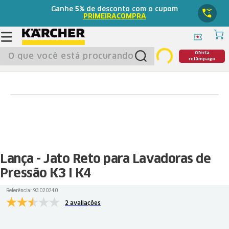
Ganhe
5%
de desconto com o cupom
PRIMEIRACOMPRA
O que você está procurando?
Oferta
relâmpago
Lança - Jato Reto para Lavadoras de
Pressão K3 I K4
Referência:
:
93020240
2 avaliações