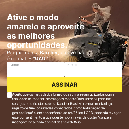
Ative o modo
amarelo e aproveite
as melhores
oportunidades.
Porque, com a
Karcher,
o novo não
é normal. É
‘’UAU’’
Nome
E-mail
ASSINAR
Aceito que os meus dados fornecidos acima sejam utilizados com a
finalidade de receber informações e conteúdos sobre os produtos,
serviços e novidades sobre a Karcher Brasil via e-mail marketing e
registro de funcionalidades conectados, como habilitação de
geolocalização, em consonância ao art. 7°, I da LGPD, podendo revogar
este consentimento a qualquer tempo através da opção “cancelar
inscrição” localizada ao final das newsletters.