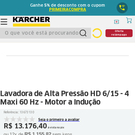
Ganhe
5%
de desconto com o cupom
PRIMEIRACOMPRA
O que você está procurando?
Oferta
relâmpago
Lavadora de Alta Pressão HD 6/15 - 4
Maxi 60 Hz - Motor a Indução
Referência:
:
13673130
Seja o primeiro a avaliar
R$
13
.
176
,
40
à vista no pix
R$
1
.
155
,
82
ou
12
x de
sem juros