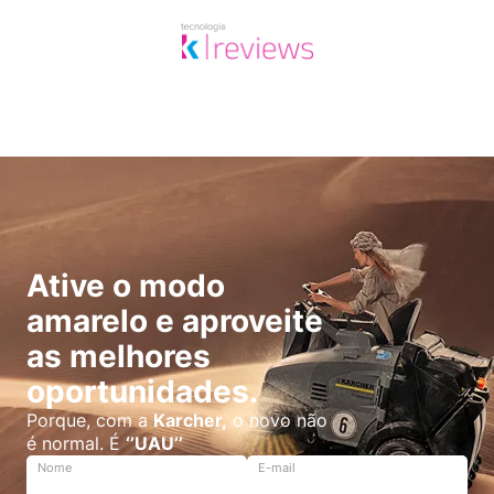
Ative o modo
amarelo e aproveite
as melhores
oportunidades.
Porque, com a
Karcher,
o novo não
é normal. É
‘’UAU’’
Nome
E-mail