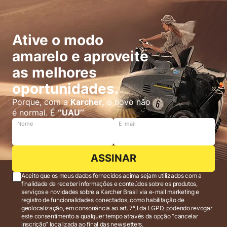
Ative o modo
amarelo e aproveite
as melhores
oportunidades.
Porque, com a
Karcher,
o novo não
é normal. É
‘’UAU’’
Nome
E-mail
ASSINAR
Aceito que os meus dados fornecidos acima sejam utilizados com a
finalidade de receber informações e conteúdos sobre os produtos,
serviços e novidades sobre a Karcher Brasil via e-mail marketing e
registro de funcionalidades conectados, como habilitação de
geolocalização, em consonância ao art. 7°, I da LGPD, podendo revogar
este consentimento a qualquer tempo através da opção “cancelar
inscrição” localizada ao final das newsletters.