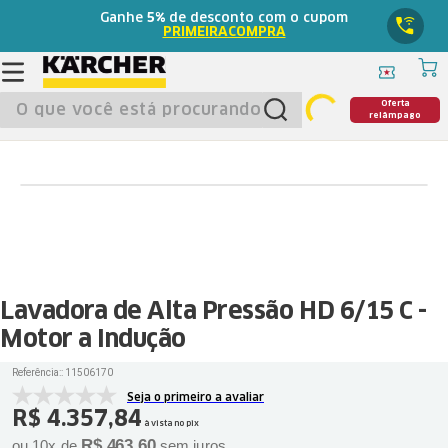
Ganhe
5%
de desconto com o cupom
PRIMEIRACOMPRA
O que você está procurando?
Oferta
relâmpago
Lavadora de Alta Pressão HD 6/15 C -
Motor a Indução
Referência:
:
11506170
Seja o primeiro a avaliar
R$
4
.
357
,
84
à vista no pix
R$
463
,
60
ou
10
x de
sem juros