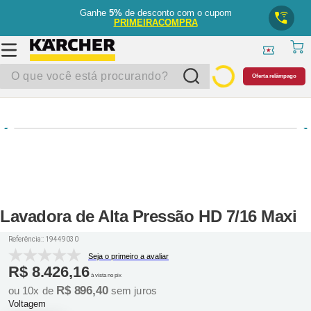
Ganhe
5%
de desconto com o cupom
PRIMEIRACOMPRA
O que você está procurando?
Oferta relâmpago
Lavadora de Alta Pressão HD 7/16 Maxi
Referência:
:
19449030
Seja o primeiro a avaliar
R$
8
.
426
,
16
à vista no pix
R$
896
,
40
ou
10
x de
sem juros
Voltagem