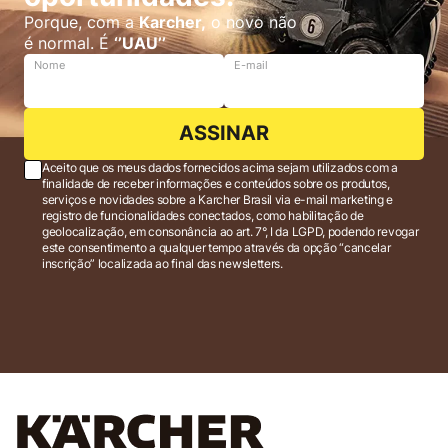
Porque, com a
Karcher,
o novo não
é normal. É
‘’UAU’’
Nome
E-mail
ASSINAR
Aceito que os meus dados fornecidos acima sejam utilizados com a
finalidade de receber informações e conteúdos sobre os produtos,
serviços e novidades sobre a Karcher Brasil via e-mail marketing e
registro de funcionalidades conectados, como habilitação de
geolocalização, em consonância ao art. 7°, I da LGPD, podendo revogar
este consentimento a qualquer tempo através da opção “cancelar
inscrição” localizada ao final das newsletters.