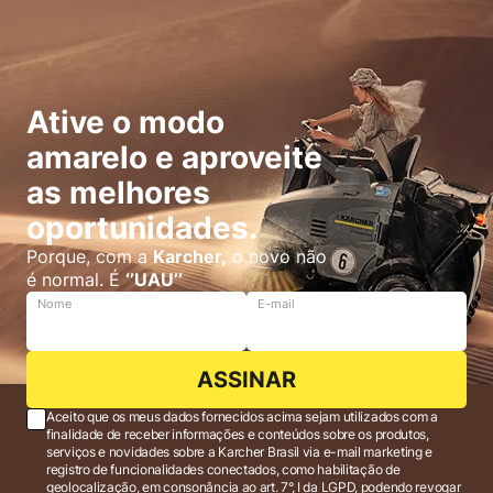
Ative o modo
amarelo e aproveite
as melhores
oportunidades.
Porque, com a
Karcher,
o novo não
é normal. É
‘’UAU’’
Nome
E-mail
ASSINAR
Aceito que os meus dados fornecidos acima sejam utilizados com a
finalidade de receber informações e conteúdos sobre os produtos,
serviços e novidades sobre a Karcher Brasil via e-mail marketing e
registro de funcionalidades conectados, como habilitação de
geolocalização, em consonância ao art. 7°, I da LGPD, podendo revogar