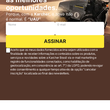
oportunidades.
Porque, com a
Karcher,
o novo não
é normal. É
‘’UAU’’
Nome
E-mail
ASSINAR
Aceito que os meus dados fornecidos acima sejam utilizados com a
finalidade de receber informações e conteúdos sobre os produtos,
serviços e novidades sobre a Karcher Brasil via e-mail marketing e
registro de funcionalidades conectados, como habilitação de
geolocalização, em consonância ao art. 7°, I da LGPD, podendo revogar
este consentimento a qualquer tempo através da opção “cancelar
inscrição” localizada ao final das newsletters.