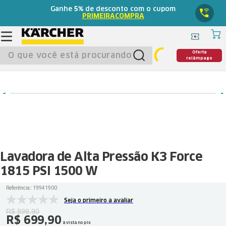
Ganhe
5%
de desconto com o cupom
PRIMEIRACOMPRA
O que você está procurando?
Oferta
relâmpago
Lavadora de Alta Pressão K3 Force
1815 PSI 1500 W
Referência:
:
19941900
Seja o primeiro a avaliar
R$
899
,
90
R$
699
,
90
à vista no pix