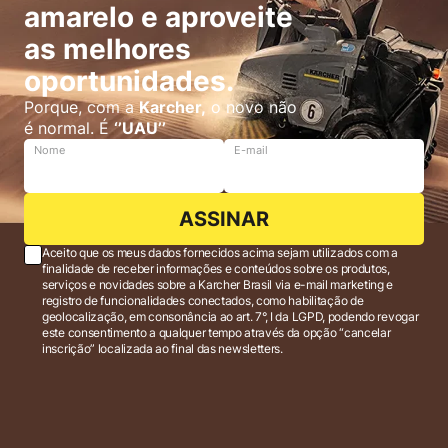
amarelo e aproveite
as melhores
oportunidades.
Porque, com a
Karcher,
o novo não
é normal. É
‘’UAU’’
Nome
E-mail
ASSINAR
Aceito que os meus dados fornecidos acima sejam utilizados com a
finalidade de receber informações e conteúdos sobre os produtos,
serviços e novidades sobre a Karcher Brasil via e-mail marketing e
registro de funcionalidades conectados, como habilitação de
geolocalização, em consonância ao art. 7°, I da LGPD, podendo revogar
este consentimento a qualquer tempo através da opção “cancelar
inscrição” localizada ao final das newsletters.