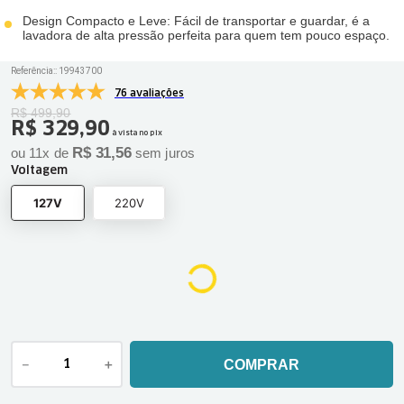
Design Compacto e Leve: Fácil de transportar e guardar, é a
lavadora de alta pressão perfeita para quem tem pouco espaço.
Referência:
:
19943700
76 avaliações
R$
499
,
90
R$
329
,
90
à vista no pix
R$
31
,
56
ou
11
x de
sem juros
Voltagem
127V
220V
－
＋
COMPRAR