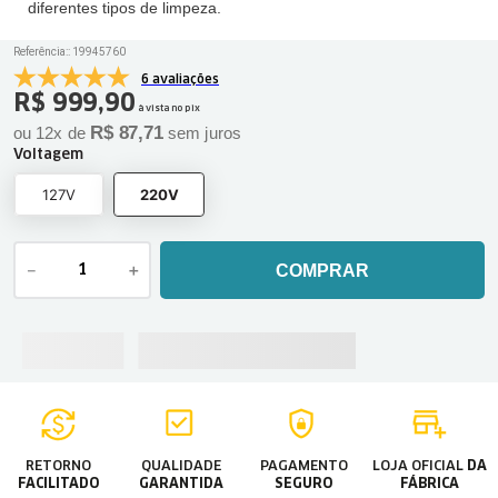
diferentes tipos de limpeza.
Referência:
:
19945760
6 avaliações
R$
999
,
90
à vista no pix
R$
87
,
71
ou
12
x de
sem juros
Voltagem
127V
220V
－
＋
COMPRAR
RETORNO
QUALIDADE
PAGAMENTO
LOJA OFICIAL
DA
FACILITADO
GARANTIDA
SEGURO
FÁBRICA