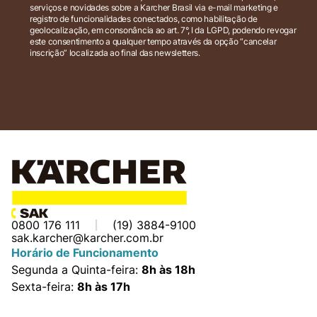
serviços e novidades sobre a Karcher Brasil via e-mail marketing e
registro de funcionalidades conectados, como habilitação de
geolocalização, em consonância ao art. 7°, I da LGPD, podendo revogar
este consentimento a qualquer tempo através da opção “cancelar
inscrição” localizada ao final das newsletters.
0800 176 111
(19) 3884-9100
sak.karcher@karcher.com.br
Horário de Funcionamento
Segunda a Quinta-feira:
8h às 18h
Sexta-feira:
8h às 17h