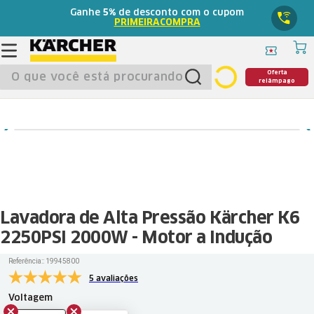
Ganhe
5%
de desconto com o cupom
PRIMEIRACOMPRA
O que você está procurando?
Oferta
relâmpago
Lavadora de Alta Pressão Kärcher K6
2250PSI 2000W - Motor a Indução
Referência:
:
19945800
5 avaliações
Voltagem