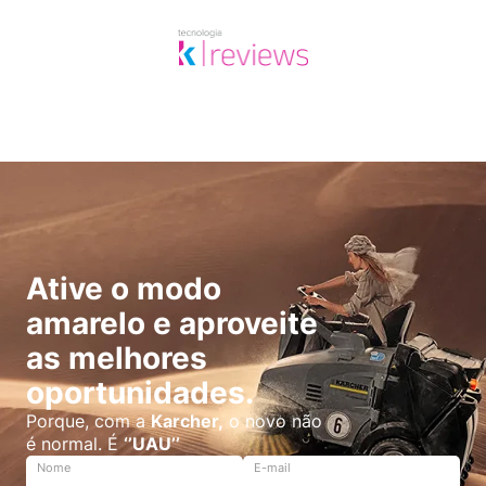
Ative o modo
amarelo e aproveite
as melhores
oportunidades.
Porque, com a
Karcher,
o novo não
é normal. É
‘’UAU’’
Nome
E-mail