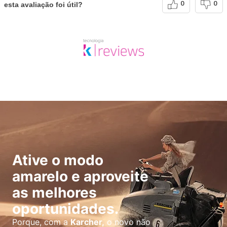
esta avaliação foi útil?
0
0
Ative o modo
amarelo e aproveite
as melhores
oportunidades.
Porque, com a
Karcher,
o novo não