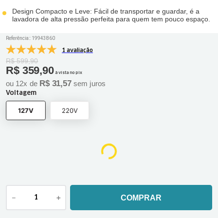
Design Compacto e Leve: Fácil de transportar e guardar, é a
lavadora de alta pressão perfeita para quem tem pouco espaço.
Referência:
:
19943860
1 avaliação
R$
599
,
90
R$
359
,
90
à vista no pix
R$
31
,
57
ou
12
x de
sem juros
Voltagem
127V
220V
－
＋
COMPRAR