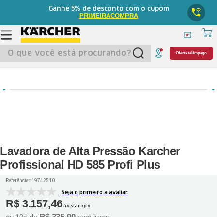
5%
Ganhe
de desconto com o cupom
PRIMEIRACOMPRA
O que você está procurando?
Oferta relâmpago
Lavadora de Alta Pressão Karcher
Profissional HD 585 Profi Plus
Referência:
:
19742510
Seja o primeiro a avaliar
R$
3
.
157
,
46
à vista no pix
R$
335
,
90