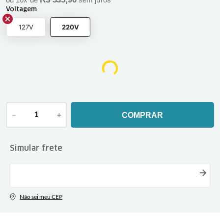
ou
10
x de
sem juros
Voltagem
127V
220V
－
＋
COMPRAR