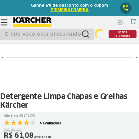
Ganhe
5%
de desconto com o cupom
PRIMEIRACOMPRA
O que você está procurando?
Oferta
relâmpago
Detergente Limpa Chapas e Grelhas
Kärcher
Referência:
:
93813030
4 avaliações
R$
80
,
00
R$
61
,
08
à vista no pix