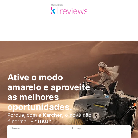
Ative o modo
amarelo e aproveite
as melhores
oportunidades.
Porque, com a
Karcher,
o novo não
é normal. É
‘’UAU’’
Nome
E-mail