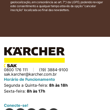
geolocalização, em consonância ao art. 7°, I da LGPD, podendo revogar
este consentimento a qualquer tempo através da opção “cancelar
inscrição” localizada ao final das newsletters.
0800 176 111
(19) 3884-9100
sak.karcher@karcher.com.br
Horário de Funcionamento
Segunda a Quinta-feira:
8h às 18h
Sexta-feira:
8h às 17h
Conecte-se!