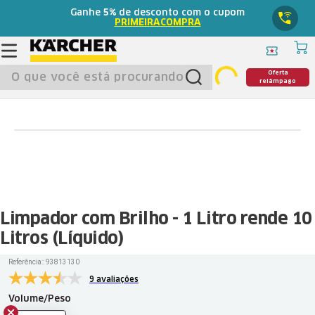
Ganhe
5%
de desconto com o cupom
PRIMEIRACOMPRA
O que você está procurando?
Oferta
relâmpago
Limpador com Brilho - 1 Litro rende 10
Litros (Líquido)
Referência:
:
93813130
9 avaliações
Volume/Peso