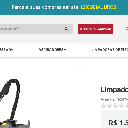
Parcele suas compras em até
12X SEM JUROS
procurando?
OFERTA RELÂMPAGO
ESSÃO
ASPIRADORES
LIMPADORAS DE PIS
Limpado
Referência:
:
1100270
R$
1
.