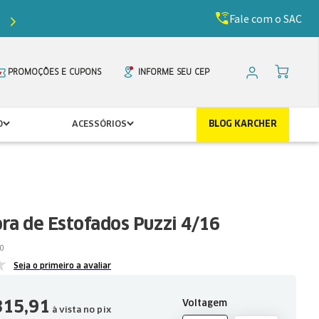
Fale com o SAC
Ganhe
5%
de desconto com o cupom
PRIMEIR
PROMOÇÕES E CUPONS
INFORME SEU CEP
O
ACESSÓRIOS
BLOG KARCHER
ra de Estofados Puzzi 4/16
0
Seja o primeiro a avaliar
315
,
91
Voltagem
à vista no pix