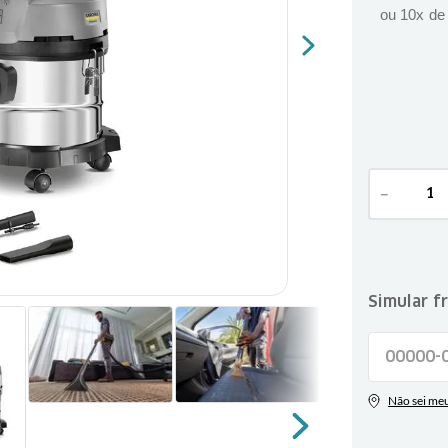
ou
10
x d
－