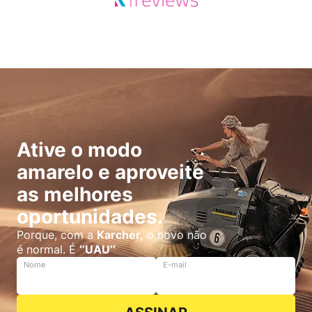
Ative o modo
amarelo e aproveite
as melhores
oportunidades.
Porque, com a
Karcher,
o novo não
é normal. É
‘’UAU’’
Nome
E-mail