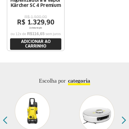
Higienizadora a Vapor
Kärcher SC 4 Premium
R$
1
.
500
,
00
R$
1
.
329
,
90
à vista no pix
R$
116
,
65
ou
12
x de
sem juros
ADICIONAR AO
CARRINHO
Escolha por
categoria