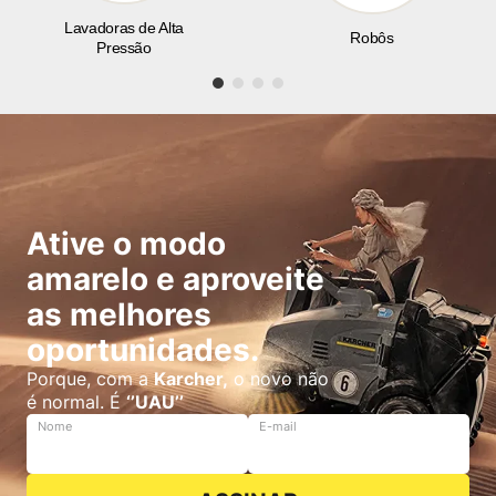
Lavadoras de Alta
Robôs
Pressão
Ative o modo
amarelo e aproveite
as melhores
oportunidades.
Porque, com a
Karcher,
o novo não
é normal. É
‘’UAU’’
Nome
E-mail