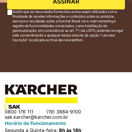
ASSINAR
Aceito que os meus dados fornecidos acima sejam utilizados com a
finalidade de receber informações e conteúdos sobre os produtos,
serviços e novidades sobre a Karcher Brasil via e-mail marketing e
registro de funcionalidades conectados, como habilitação de
geolocalização, em consonância ao art. 7°, I da LGPD, podendo revogar
este consentimento a qualquer tempo através da opção “cancelar
inscrição” localizada ao final das newsletters.
0800 176 111
(19) 3884-9100
sak.karcher@karcher.com.br
Horário de Funcionamento
Segunda a Quinta-feira:
8h às 18h