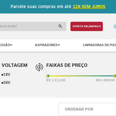
Parcele suas compras em até
12X SEM JUROS
procurando?
OFERTA RELÂMPAGO
ESSÃO
ASPIRADORES
LIMPADORAS DE PIS
VOLTAGEM
FAIXAS DE PREÇO
18V
R$ 1.312,00
R$ 5.000,00
36V
ORDENAR POR