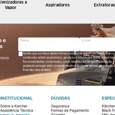
gienizadoras a
Aspiradores
Extratoras
Vapor
o e
Nome
E-mail
s
Aceito que os meus dados fornecidos acima sejam utilizados com a 
novo
conteúdos sobre os produtos, serviços e novidades sobre a Karcher Brasil via e-mail marketing e registro de
funcionalidades conectados, como habilitação de geolocalização, em
podendo revogar este consentimento a qualquer tempo através da opção “cancelar inscrição” localizada ao
final das newsletters.
INSTITUCIONAL
DÚVIDAS
ESPEC
Sobre a Karcher
Segurança
Kärche
Assistência Técnica
Formas de Pagamento
Black F
Garantia
Mês dos