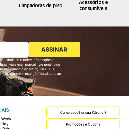
Acessórios e
Limpadoras de piso
consumíveis
ASSINAR
finalidade de receber informações e
 consonância ao art. 7°, I da LGPD,
IAIS
Como escolher sua Kärcher?
r Week
riday
Promoções e Cupons
 Pais