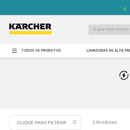
%
de desconto com o cupom
PRIMEIRACOMPRA
O que você está 
TODOS OS PRODUTOS
LAVADORAS DE ALTA PR
CLIQUE PARA FILTRAR
2
Produtos