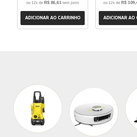
R$
86
,
61
R$
109
,
ou
12
x de
sem juros
ou
12
x de
ADICIONAR AO CARRINHO
ADICIONAR AO