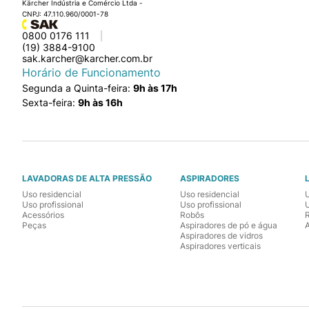
Kärcher Indústria e Comércio Ltda -
CNPJ: 47.110.960/0001-78
0800 0176 111
(19) 3884-9100
sak.karcher@karcher.com.br
Horário de Funcionamento
Segunda a Quinta-feira:
9h às 17h
Sexta-feira:
9h às 16h
LAVADORAS DE ALTA PRESSÃO
ASPIRADORES
Uso residencial
Uso residencial
Uso profissional
Uso profissional
U
Acessórios
Robôs
Peças
Aspiradores de pó e água
Aspiradores de vidros
Aspiradores verticais