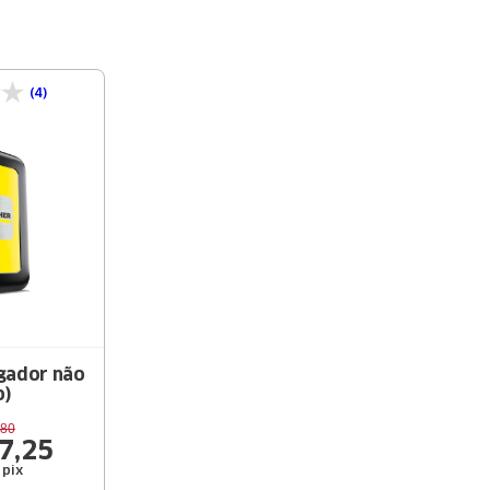
(4)
egador não
o)
80
7
,
25
 pix