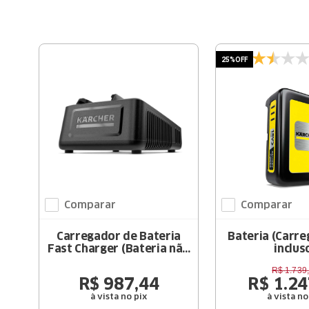
25%
OFF
Comparar
Comparar
Carregador de Bateria
Bateria (Carr
Fast Charger (Bateria não
inclus
inclusa)
R$
1
.
739
,
R$
987
,
44
R$
1
.
24
à vista no pix
à vista no