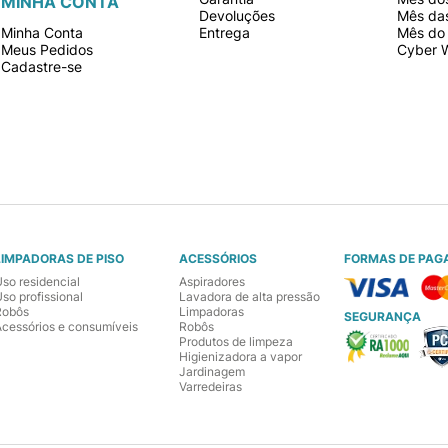
MINHA CONTA
Devoluções
Mês da
Minha Conta
Entrega
Mês do 
Meus Pedidos
Cyber 
Cadastre-se
LIMPADORAS DE PISO
ACESSÓRIOS
FORMAS DE PAG
Uso residencial
Aspiradores
so profissional
Lavadora de alta pressão
Robôs
Limpadoras
SEGURANÇA
Acessórios e consumíveis
Robôs
Produtos de limpeza
Higienizadora a vapor
Jardinagem
Varredeiras