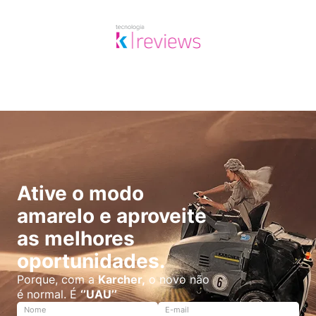
Ative o modo
amarelo e aproveite
as melhores
oportunidades.
Porque, com a
Karcher,
o novo não
é normal. É
‘’UAU’’
Nome
E-mail