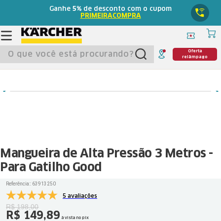
Ganhe
5%
de desconto com o cupom
PRIMEIRACOMPRA
O que você está procurando?
Oferta
relâmpago
Mangueira de Alta Pressão 3 Metros -
Para Gatilho Good
Referência:
:
63913250
5 avaliações
R$
198
,
00
R$
149
,
89
à vista no pix