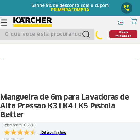
Ganhe
5%
de desconto com o cupom
PRIMEIRACOMPRA
O que você está procurando?
Oferta
relâmpago
Mangueira de 6m para Lavadoras de
Alta Pressão K3 I K4 I K5 Pistola
Better
Referência:
:
93032230
126 avaliações
R$
257
,
80