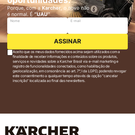
Porque, com a
Karcher,
o novo não
é normal. É
‘’UAU’’
Nome
E-mail
ASSINAR
Aceito que os meus dados fornecidos acima sejam utilizados com a
finalidade de receber informações e conteúdos sobre os produtos,
serviços e novidades sobre a Karcher Brasil via e-mail marketing e
registro de funcionalidades conectados, como habilitação de
geolocalização, em consonância ao art. 7°, I da LGPD, podendo revogar
este consentimento a qualquer tempo através da opção “cancelar
inscrição” localizada ao final das newsletters.