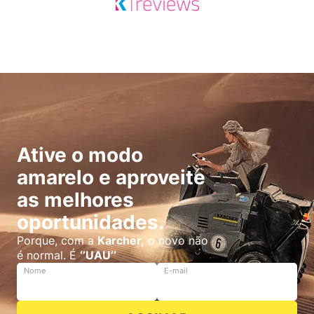
Ative o modo
amarelo e aproveite
as melhores
oportunidades.
Porque, com a
Karcher,
o novo não
é normal. É
‘’UAU’’
Nome
E-mail