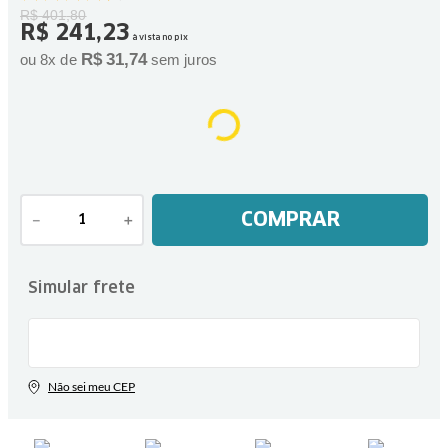
R$
401
,
80
R$
241
,
23
à vista no pix
R$
31
,
74
ou
8
x de
sem juros
COMPRAR
－
＋