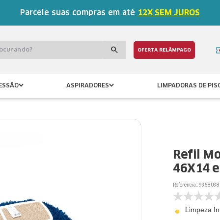
Parcele suas compras em até
12X SEM JUROS
procurando?
OFERTA RELÂMPAGO
ESSÃO
ASPIRADORES
LIMPADORAS DE PIS
Refil Mo
46X14 e
Referência:
:
9358038
Limpeza In