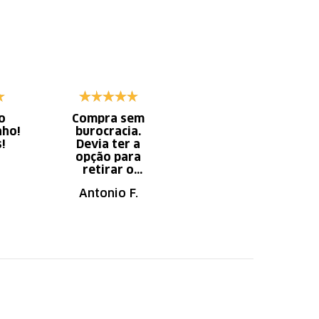
o
Compra sem
Diminui o tempo
nho!
burocracia.
gasto com
s!
Devia ter a
serviço x
opção para
aumento do
retirar o
tempo do
produto em uma
descanso.
Antonio F.
Irany B.
autorizada da
loja.