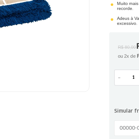
Muito mais
recorde.
Adeus à Vas
excessivo.
R$
80
,
00
ou
2
x de
－