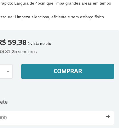
 rápido: Largura de 46cm que limpa grandes áreas em tempo
soura: Limpeza silenciosa, eficiente e sem esforço físico
R$
59
,
38
à vista no pix
R$
31
,
25
sem juros
COMPRAR
＋