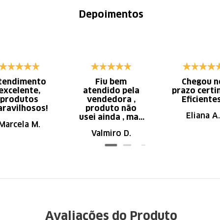
Depoimentos
tendimento
Fiu bem
Chegou n
excelente,
atendido pela
prazo certi
produtos
vendedora ,
Eficiente
ravilhosos!
produto não
Eliana A.
usei ainda , mas
Marcela M.
parece de ser
Valmiro D.
ótima qualidade
Avaliações do Produto