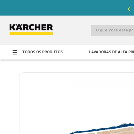
%
de desconto com o cupom
PRIMEIRACOMPRA
O que você está 
TODOS OS PRODUTOS
LAVADORAS DE ALTA PR