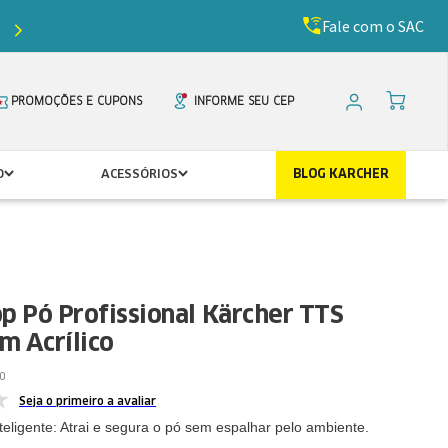
Fale com o SAC
Ganhe
5%
de desconto com o cupom
PRIMEIR
PROMOÇÕES E CUPONS
INFORME SEU CEP
O
ACESSÓRIOS
BLOG KARCHER
p Pó Profissional Kärcher TTS
m Acrílico
0
Seja o primeiro a avaliar
teligente: Atrai e segura o pó sem espalhar pelo ambiente.