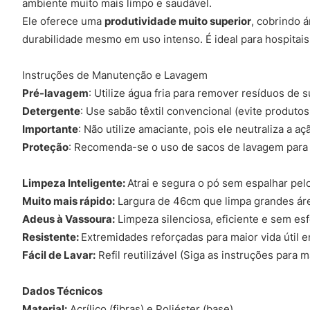
ambiente muito mais limpo e saudável.
Ele oferece uma
produtividade muito superior
, cobrindo 
durabilidade mesmo em uso intenso. É ideal para hospitais,
Instruções de Manutenção e Lavagem
Pré-lavagem
: Utilize água fria para remover resíduos de s
Detergente
: Use sabão têxtil convencional (evite produto
Importante
: Não utilize amaciante, pois ele neutraliza a açã
Proteção
: Recomenda-se o uso de sacos de lavagem para 
Limpeza Inteligente:
Atrai e segura o pó sem espalhar pel
Muito mais rápido:
Largura de 46cm que limpa grandes ár
Adeus à Vassoura:
Limpeza silenciosa, eficiente e sem esf
Resistente:
Extremidades reforçadas para maior vida útil e
Fácil de Lavar:
Refil reutilizável (Siga as instruções para m
Dados Técnicos
Material:
Acrílico (fibras) e Poliéster (base).