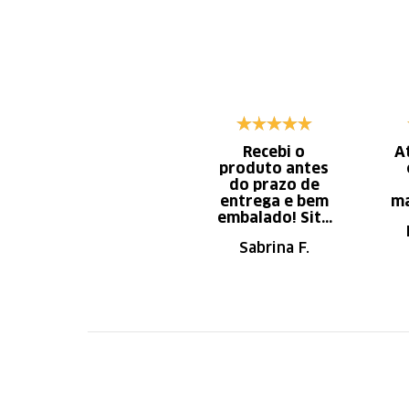
Recebi o
A
produto antes
do prazo de
entrega e bem
ma
embalado! Site
de fácil
Sabrina F.
navegação.
Recomendo