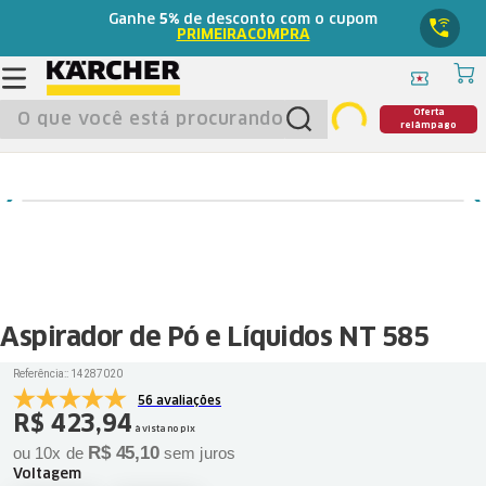
Ganhe
5%
de desconto com o cupom
PRIMEIRACOMPRA
O que você está procurando?
Oferta
relâmpago
Aspirador de Pó e Líquidos NT 585
Referência:
:
14287020
56 avaliações
R$
423
,
94
à vista no pix
R$
45
,
10
ou
10
x de
sem juros
Voltagem