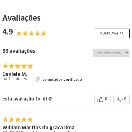
Avaliações
4.9
QUERO AVALIAR
56 avaliações
Daniela M.
há 11 meses
comprador verificado
esta avaliação foi útil?
0
0
William Martins da graca lima