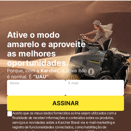
Ative o modo
amarelo e aproveite
as melhores
oportunidades.
Porque, com a
Karcher,
o novo não
é normal. É
‘’UAU’’
Nome
E-mail
ASSINAR
Aceito que os meus dados fornecidos acima sejam utilizados com a
finalidade de receber informações e conteúdos sobre os produtos,
serviços e novidades sobre a Karcher Brasil via e-mail marketing e
registro de funcionalidades conectados, como habilitação de