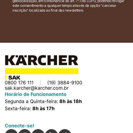
geolocalização, em consonância ao art. 7°, I da LGPD, podendo revogar
este consentimento a qualquer tempo através da opção “cancelar
inscrição” localizada ao final das newsletters.
0800 176 111
(19) 3884-9100
sak.karcher@karcher.com.br
Horário de Funcionamento
Segunda a Quinta-feira:
8h às 18h
Sexta-feira:
8h às 17h
Conecte-se!