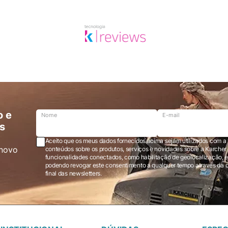
o e
Nome
E-mail
s
Aceito que os meus dados fornecidos acima sejam utilizados com a 
novo
conteúdos sobre os produtos, serviços e novidades sobre a Karcher Brasil via e-mail marketing e registro de
funcionalidades conectados, como habilitação de geolocalização, em
podendo revogar este consentimento a qualquer tempo através da opção “cancelar inscrição” localizada ao
final das newsletters.