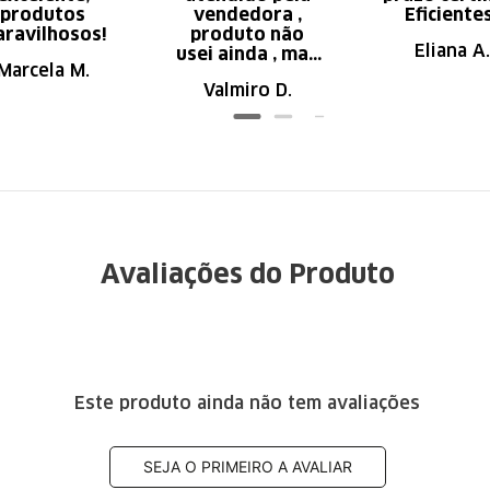
produtos
vendedora ,
Eficiente
ravilhosos!
produto não
Eliana A.
usei ainda , mas
Marcela M.
parece de ser
Valmiro D.
ótima qualidade
Avaliações do Produto
Este produto ainda não tem avaliações
SEJA O PRIMEIRO A AVALIAR