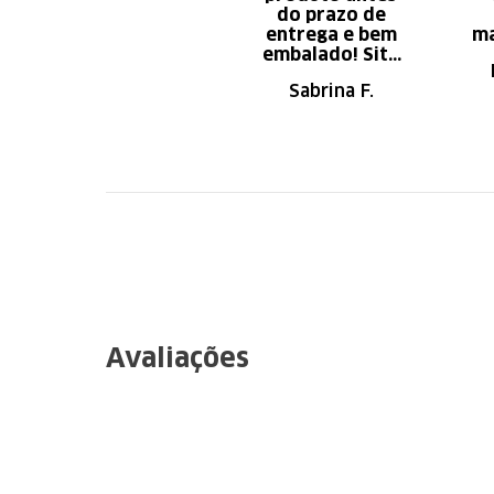
do prazo de
entrega e bem
ma
embalado! Site
de fácil
Sabrina F.
navegação.
Recomendo
Avaliações