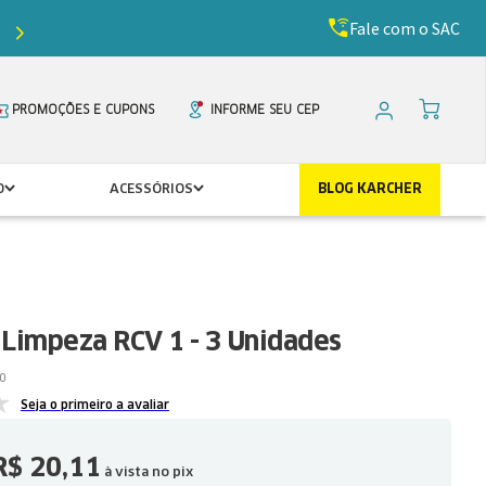
Fale com o SAC
Ganhe
5%
de desconto com o cupom
PRIMEIR
PROMOÇÕES E CUPONS
INFORME SEU CEP
O
ACESSÓRIOS
BLOG KARCHER
 Limpeza RCV 1 - 3 Unidades
0
Seja o primeiro a avaliar
R$
20
,
11
à vista no pix