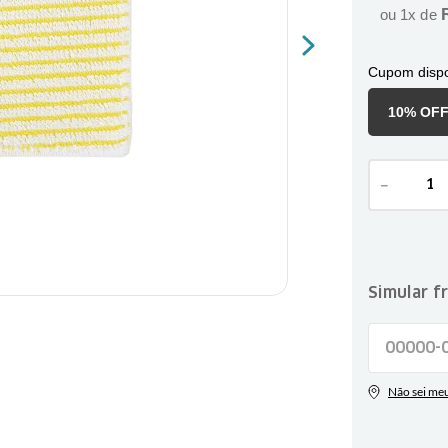
ou
1
x de
Cupom dispo
10% OF
－