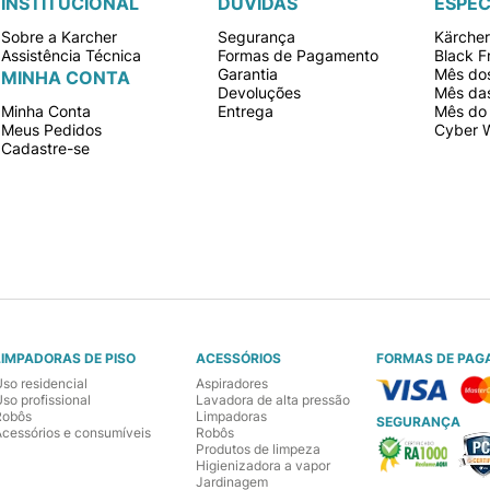
INSTITUCIONAL
DÚVIDAS
ESPEC
Sobre a Karcher
Segurança
Kärche
Assistência Técnica
Formas de Pagamento
Black F
Garantia
Mês dos
MINHA CONTA
Devoluções
Mês da
Minha Conta
Entrega
Mês do 
Meus Pedidos
Cyber 
Cadastre-se
LIMPADORAS DE PISO
ACESSÓRIOS
FORMAS DE PAG
Uso residencial
Aspiradores
so profissional
Lavadora de alta pressão
Robôs
Limpadoras
SEGURANÇA
Acessórios e consumíveis
Robôs
Produtos de limpeza
Higienizadora a vapor
Jardinagem