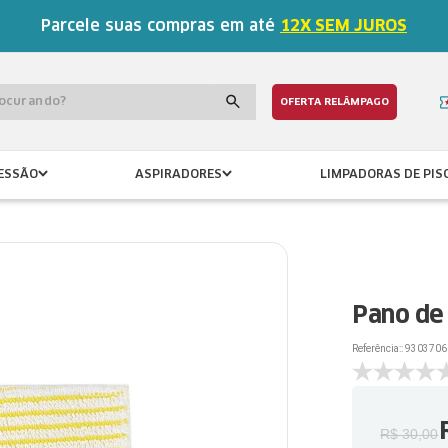
Parcele suas compras em até
12X SEM JUROS
procurando?
OFERTA RELÂMPAGO
ESSÃO
ASPIRADORES
LIMPADORAS DE PIS
Pano de
Referência:
:
9303706
R$
30
,
00