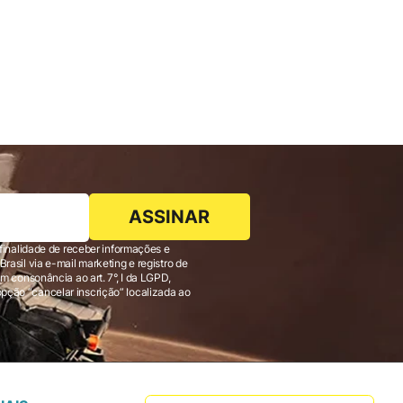
ASSINAR
finalidade de receber informações e
 consonância ao art. 7°, I da LGPD,