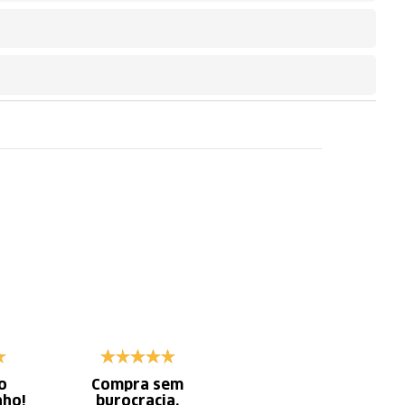
o
Compra sem
Diminui o tempo
nho!
burocracia.
gasto com