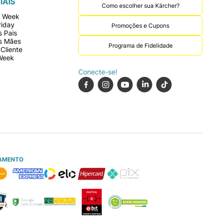
IAIS
Como escolher sua Kärcher?
r Week
riday
Promoções e Cupons
 Pais
s Mães
Programa de Fidelidade
Cliente
Week
Conecte-se!
AMENTO