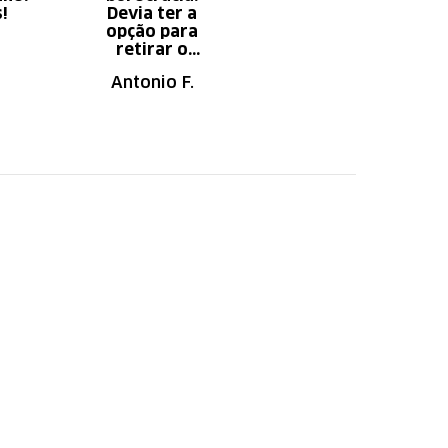
s!
Devia ter a
serviço x
opção para
aumento do
retirar o
tempo do
produto em uma
descanso.
Antonio F.
Irany B.
autorizada da
loja.