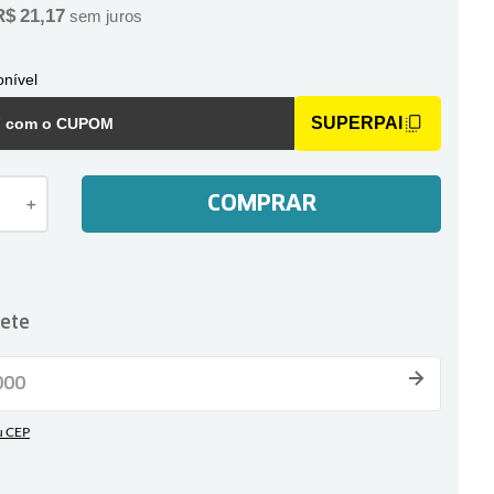
R$
21
,
17
sem juros
nível
SUPERPAI
F com o CUPOM
COMPRAR
＋