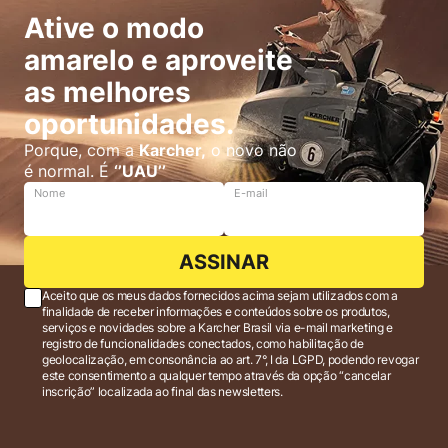
Ative o modo
amarelo e aproveite
as melhores
oportunidades.
Porque, com a
Karcher,
o novo não
é normal. É
‘’UAU’’
Nome
E-mail
ASSINAR
Aceito que os meus dados fornecidos acima sejam utilizados com a
finalidade de receber informações e conteúdos sobre os produtos,
serviços e novidades sobre a Karcher Brasil via e-mail marketing e
registro de funcionalidades conectados, como habilitação de
geolocalização, em consonância ao art. 7°, I da LGPD, podendo revogar
este consentimento a qualquer tempo através da opção “cancelar
inscrição” localizada ao final das newsletters.