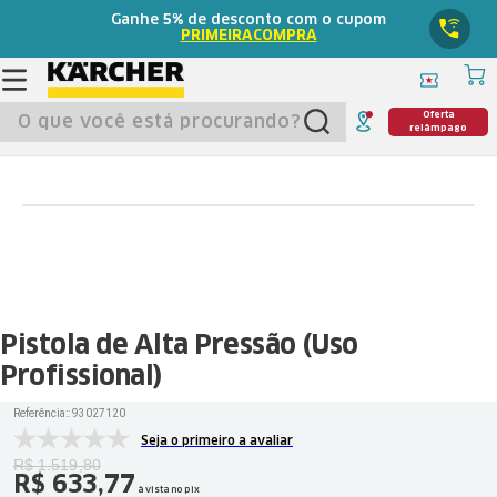
Ganhe
5%
de desconto com o cupom
PRIMEIRACOMPRA
O que você está procurando?
Oferta
relâmpago
Pistola de Alta Pressão (Uso
Profissional)
Referência:
:
93027120
Seja o primeiro a avaliar
R$
1
.
519
,
80
R$
633
,
77
à vista no pix